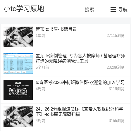
小tc学习原地
搜索
导航
置顶
tc书屋-书籍目录
1年前
27115
浏览
置顶
tc病例管理_专为盲人按摩师 / 基层理疗师
打造的无障碍病例管理工具
5个月前
20209
浏览
tc盲医考2026冲刺班微信群-欢迎您的加入学习
4周前
3119
浏览
24、26.2分组报道(21)-《宣蛰人软组织外科学
下》-tc书屋无障碍扫描
4周前
3155
浏览