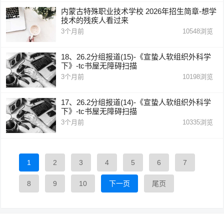
内蒙古特殊职业技术学校 2026年招生简章-想学
技术的残疾人看过来
3个月前
10548
浏览
18、26.2分组报道(15)-《宣蛰人软组织外科学
下》-tc书屋无障碍扫描
3个月前
10198
浏览
17、26.2分组报道(14)-《宣蛰人软组织外科学
下》-tc书屋无障碍扫描
3个月前
10335
浏览
1
2
3
4
5
6
7
8
9
10
下一页
尾页