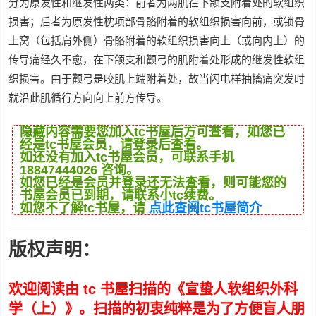
分为原发性和继发性两类：前者为两肌在下颌支附着处的软组织
损害；后者为原发性枕项部骨骼附着的软组织损害向前，或锁骨
上窝（包括肩外侧）骨骼附着的软组织损害向上（或向内上）的
传导痛经久不愈，在下颌支和颧弓的肌附着处形成的继发性软组
织损害。由于颧弓是咬肌上端附着处，故当闪电样抽搐痛突发时
就沿此肌循行方向向上前方传导。
隐藏内容需要您加入tc书屋后方可查看，如您已
经是tc书屋会员，请登录后查看。
如还没有加入tc书屋会员，可联系手机
18847444026 咨询。
如您已经是会员并登录还无法查看，则可能您的
书屋会员已到期，请联系小tc续费。
如您不了解tc书屋，请
点此查阅tc书屋简介
版权声明：
欢迎阅读由 tc 书屋扫描的《宣蛰人软组织外科
学（上）》。扫描的初衷纯粹是为了方便盲人朋