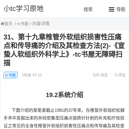
小tc学习原地
搜索
导航
内容详情
tc书屋
首页
31、第十九章椎管外软组织损害性压痛
点和传导痛的介绍及其检查方法(2)-《宣
蛰人软组织外科学上》-tc书屋无障碍扫
描
tc书屋
1年前 07-12
528
浏览
0 评论
19.2系统介绍
下面介绍的是笔者截止1981的37年来，在椎管外软组织松解
手术中发掘出来的并经密集型压痛点银质针针刺的补充和疗效验
证之常见的全身性椎管外软组织损害性压痛点和传导痛及其检查