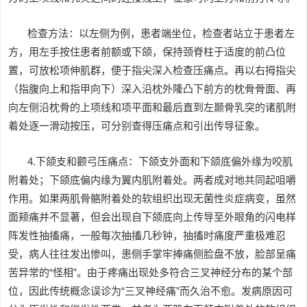
检查方法：以左侧为例，患者端坐位，检查者站立于患者左
方，用左手按住患者前额或下颌，保持颈脊柱于适度的前凸位
置，可放松项伸肌群，便于指尖深入检查压痛点。再以右拇指尖
（指腹向上和指甲向下）深入沿枕外隆凸下前方的枕骨骨面、再
向左侧沿枕骨的上项线和项平面和最后直到左颞骨乳突的诸肌附
着处逐一滑动按压，可分别查得压痛点和引出传导征象。
4.下颌支和颧弓压痛点：下颌支外面和下颌底偏外缘为咬肌
附着处；下颌底偏内缘为翼内肌附着处。两者成对地共同起咀嚼
作用。如果两肌骨骼附着处的软组织出现无菌性炎症病变，虽然
面颊痛并不显著，但会出现自下颌底向上传导至外眼角的闪电样
阵发性抽搐痛，一般每次抽搐几秒钟，抽搐时痛度严重极难忍
受，病人往往发出惨叫，患侧手掌牢捧痛侧脸盘不放，脸部呈痛
苦异常的“怪相”。由于疼痛出现处多符合三叉神经分布的某个部
位，因此传统概念误诊为“三叉神经痛”而久治不愈。发病原因可