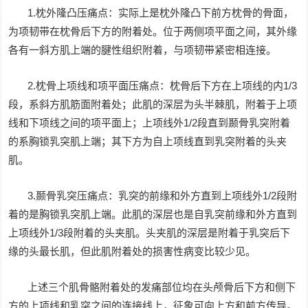
1.枕外隆凸压痛点：实际上是枕外隆凸下前方枕骨的骨面，
为项韧带在枕骨后下方的附着处。位于两侧项平面之间，其外缘
各有一斜方肌上端的腱性组织附着，与项韧带紧密相连接。
2.枕骨上项线和项平面压痛点：枕骨后下方在上项线的内1/3
段，系斜方肌筋面附着处；此肌的深层为头半棘肌，附着于上项
线和下项线之间的项平面上；上项线外1/2段直到颞骨乳突附着
的系胸锁乳突肌上端；其下方为自上项线直到乳突附着的头夹
肌。
3.颞骨乳突压痛点：乳突的前缘和外方直到上项线外1/2段附
着的是胸锁乳突肌上端。此肌的深层也是自乳突前缘和外方直到
上项线外1/3段附着的头夹肌。头夹肌的深层是附着于乳突后下
缘的头最长肌，但此肌附着处的损害性病变比较少见。
上述三个肌骨骼附着处的发痛部位均在头颅骨后下方和侧下
方的上项线和乳突之间的连接线上，征象可向上方和前方传导。