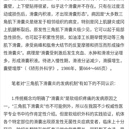
囊壁，上下壁贴得很紧，似乎这个滑囊并不存在。只有在过度活
动或损伤后，滑囊内积液，才出现滑囊形态”。病因是“大多数三
角肌下滑囊炎是继发于相邻组织的病变，特别是冈上肌腱炎或冈
上肌腱断裂后。原发性三角肌下滑囊炎极少见，它可以起于局部
急性损伤，也可起于积累性劳损，如油漆工长期举臂劳动等三角
肌下滑囊，承受肩峰和肱骨大结节的反复摩擦和挤压而形成操作
性滑囊炎”。病理是“滑囊受刺激后发生充血、水肿和滑液分泌增
多，形成滑囊积液。待进入慢性期，滑液分泌减少，滑膜增生，
囊壁增厚”（《矫形外科学》，1986年，第664～665页）。
笔者对“三角肌下滑囊炎的发病机制”有如下的不同认识：
1.传统概念均明确了“滑囊炎”是软组织疼痛的发病原因之
一，“三角肌下滑囊炎”也不可能例外，所以在我国不少权威性医
学专业书中均作肯定性介绍。但是软组织外科的实践验证，机体
各个特定部位的滑囊出现原发性无菌性炎症病变者，临床上十分