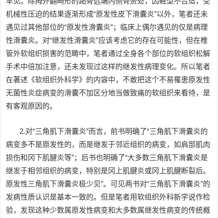
罕见。除拇外翻畸形的跖骨远端内侧骨赘处，因鞋型不合适，受
机械性压迫的结果逐渐形成“原发性皮下滑囊炎”以外，笔者还未
遇见过其他部位的“原发性滑囊炎”；临床上偶尔遇见的仅是病理
性滑囊炎。对“继发性滑囊炎”应该考虑它的存在可能性，但在椎
管外软组织损害的范畴中，笔者通过全身各个部位的软组织松解
手术中倍加注意，还未发现过这样的继发性病理变化。所以笔者
在著述《软组织外科学》的内容中，不敢把这个不易罹患原发性
无菌性炎症病变的滑囊不加区分地当做致痛的软组织来看待，是
有客观原因的。
2.对“三角肌下滑囊炎”而言，前书明确了“三角肌下滑囊炎的
病变多不是原发性的，而是继发于邻近组织的病变，如肩部肌肉
损伤和冈下肌腱炎等”；后书也明确了“大多数三角肌下滑囊炎是
继发于相邻组织的病变，特别是冈上肌腱炎或冈上肌腱断裂后。
原发性三角肌下滑囊炎极少见”。可见两书对“三角肌下滑囊炎”的
发病性质认识是基本一致的。但是笔者用软组织外科新学说作检
验，发现这种少数属原发性病变和大多数属继发性病变的传统概