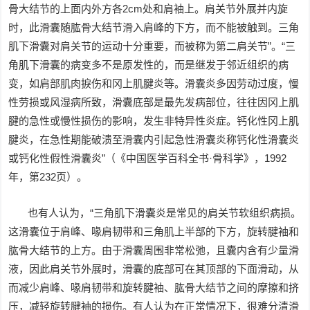
骨大结节的上面内外方各2cm处和肩袖上。肩关节外展并内旋
时，此滑囊随肱骨大结节滑入肩峰的下方，而不能被触到。三角
肌下滑囊对肩关节的运动十分重要，而被称为第二肩关节”。“三
角肌下滑囊的病变多不是原发性的，而是继发于邻近组织的病
变，如肩部肌肉捩伤和冈上肌腱炎等。滑囊炎多因劳动过度，慢
性劳损或风湿病所致，滑囊底部是最先发病部位，往往因冈上肌
腱的急性或慢性损伤的影响，发生非特异性炎症。钙化性冈上肌
腱炎，在急性期能破溃至滑囊内引起急性滑囊炎称钙化性滑囊炎
或钙化性假性滑囊炎”（《中国医学百科全书·骨科学》，1992
年，第232页）。
也有人认为，“三角肌下滑囊炎是常见的肩关节软组织病损。
这滑囊位于肩峰、喙肩韧带和三角肌上半部的下方，旋转腱袖和
肱骨大结节的上方。由于滑囊周围非常松弛，且囊内含有少量滑
液，因此肩关节外展时，滑囊的底部可在其顶部的下面滑动，从
而减少肩峰、喙肩韧带和旋转腱袖、肱骨大结节之间的摩擦和挤
压，减轻旋转腱袖的损伤。有人认为在正常情况下，很难分清滑