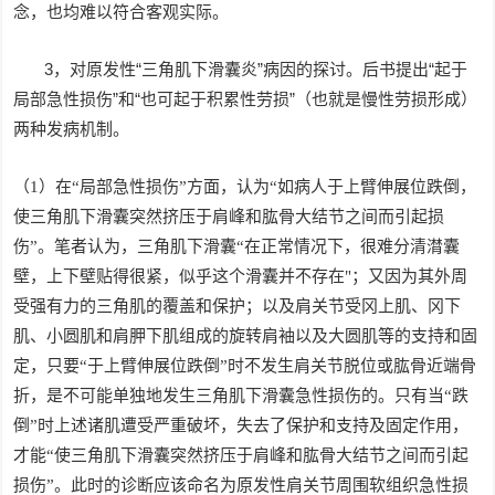
念，也均难以符合客观实际。
3，对原发性“三角肌下滑囊炎”病因的探讨。后书提出“起于
局部急性损伤”和“也可起于积累性劳损”（也就是慢性劳损形成）
两种发病机制。
（1）在“局部急性损伤”方面，认为“如病人于上臂伸展位跌倒，
使三角肌下滑囊突然挤压于肩峰和肱骨大结节之间而引起损
伤”。笔者认为，三角肌下滑囊“在正常情况下，很难分清潸囊
壁，上下壁贴得很紧，似乎这个滑囊并不存在"；又因为其外周
受强有力的三角肌的覆盖和保护；以及肩关节受冈上肌、冈下
肌、小圆肌和肩胛下肌组成的旋转肩袖以及大圆肌等的支持和固
定，只要“于上臂伸展位跌倒”时不发生肩关节脱位或肱骨近端骨
折，是不可能单独地发生三角肌下滑囊急性损伤的。只有当“跌
倒”时上述诸肌遭受严重破坏，失去了保护和支持及固定作用，
才能“使三角肌下滑囊突然挤压于肩峰和肱骨大结节之间而引起
损伤”。此时的诊断应该命名为原发性肩关节周围软组织急性损