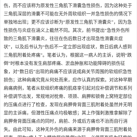
伤，而不应该称为原发性三角肌下滑囊急性损伤，因为这种处于
三角肌深层的滑囊不可能在无外周软组织一并急性损伤的情况下
单独地出现；更不应该诊断为“原发性三角肌下滑囊炎”，因为急
性损伤与炎症在涵义上截然不同。其次，前书提出“急性外伤所
致的三角肌下滑囊炎，往往在伤后数日才出现急性滑囊炎症
状”，以及后书认为“伤后不一定立即出现症状，数日后病人感到
三角肌附着处疼痛”。笔者认为，根据这一病人的主诉，说明“跌
倒”时根本没有发生肩部疼痛、淤血肿胀和功能障碍的损伤征
象，对“数日后”出现的肩痛不应该说成肩关节周围的软组织急性
损伤；这种肩痛究竟从何处而来，应作认真的探索。对这种早期
肩痛病例，笔者从软组织疼痛的肌痉挛引起对应补偿调节和系列
补偿调节出发，常规地对枕骨、项颈、肩胛和锁骨上窝特定部位
的压痛点进行了检查，发现在肩胛骨背面三肌附着处虽然并无明
显的主诉痛，但潜性压痛点均极敏感；其上作强刺激推拿解除了
肩胛骨背面压痛点的同时，肩前、外或后方痛也不治而自行消
失。由此可知，这种无外伤的肩痛来源于肩胛骨背面三肌附着处