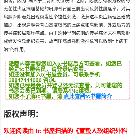
损害。因为“病人于上臂伸展位跌倒”之际，必使原有极为轻度的
无菌性炎症病理基础的肩胛骨背面三肌出现反射性肌痉挛，对其
肩胛骨附着处出现突发性牵拉性刺激，激惹这种炎症病理基础的
加剧，出现肩胛骨背面高度敏感的压痛点和肩部前、外或后方的
传导痛和局部压痛点。由于这种早期病例的传导痛还未在肩部形
成继发性软组织损害，故而压痛点强刺激推拿可以收到“上病下
治”的作用。
隐藏内容需要您加入tc书屋后方可查看，如您已
经是tc书屋会员，请登录后查看。
如还没有加入tc书屋会员，可联系手机
18847444026 咨询。
如您已经是会员并登录还无法查看，则可能您的
书屋会员已到期，请联系小tc续费。
如您不了解tc书屋，请
点此查阅tc书屋简介
版权声明：
欢迎阅读由 tc 书屋扫描的《宣蛰人软组织外科