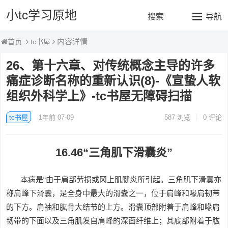
小tc学习原地
搜索
导航
内容详情
tc书屋
首页
26、第十六章、对传统概念主导的许多
痛症诊断名称的重新认识(8)-《宣蛰人软
组织外科学上》-tc书屋无障碍扫描
tc书屋
1年前 07-09
587
浏览
0 评论
16.46“三角肌下滑囊炎”
本病是“由于肩部劳损或冈上肌腱炎所引起。三角肌下滑囊亦
称肩峰下滑囊，是全身中最大的滑囊之一，位于肩峰和喙肩韧带
的下方。肩袖和肱骨大结节的上方。滑囊顶部附着于肩峰和喙肩
韧带的下面以及三角肌发自肩峰的深面纤维上；其底部附着于肱