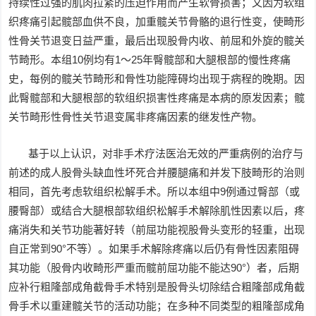
持续性过强的肌肉拉紧的压迫作用而产生软骨损害；又因为软组
织疼痛引起髋部血供不良，加重髋关节骨骼的退行性变，使畸形
性骨关节退变日益严重，最后出现股骨内收、前屈和外旋的髋关
节畸形。本组10例均有1～25年臀髋部和大腿根部的慢性疼痛
史，每例的髋关节畸形和骨性功能障碍均出现于病程的晚期。因
此臀髋部和大腿根部的软组织损害性疼痛是本病的原发因素；髋
关节畸形性骨性关节退变属非疼痛因素的继发性产物。
基于以上认识，对非手术疗法医治无效的严重病例的治疗与
前述的成人股骨头缺血性坏死合并腰腿痛和并发下肢畸形的治则
相同，首先考虑软组织松解手术。所以本组中9例通过臀部（或
腰臀部）或结合大腿根部软组织松解手术解除肌性因素以后，疼
痛消失和关节功能著好转（前屈功能视股骨头变形的轻重，出现
自正常到90°不等）。如果手术解除疼痛以后仍有骨性因素阻碍
其功能（股骨内收畸形严重而髋前屈功能不能达90°）者，后期
应补行粗隆部成角截骨手术特别是股骨头切除结合粗隆部成角截
骨手术以重建髋关节的活动功能；在多种不同类型的粗隆部成角