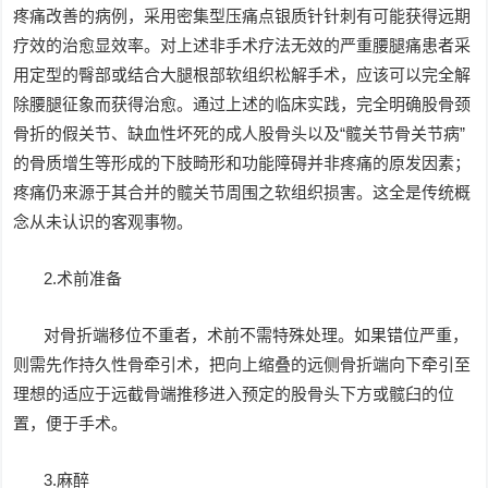
疼痛改善的病例，采用密集型压痛点银质针针刺有可能获得远期
疗效的治愈显效率。对上述非手术疗法无效的严重腰腿痛患者采
用定型的臀部或结合大腿根部软组织松解手术，应该可以完全解
除腰腿征象而获得治愈。通过上述的临床实践，完全明确股骨颈
骨折的假关节、缺血性坏死的成人股骨头以及“髋关节骨关节病”
的骨质增生等形成的下肢畸形和功能障碍并非疼痛的原发因素；
疼痛仍来源于其合并的髋关节周围之软组织损害。这全是传统概
念从未认识的客观事物。
2.术前准备
对骨折端移位不重者，术前不需特殊处理。如果错位严重，
则需先作持久性骨牵引术，把向上缩叠的远侧骨折端向下牵引至
理想的适应于远截骨端推移进入预定的股骨头下方或髋臼的位
置，便于手术。
3.麻醉