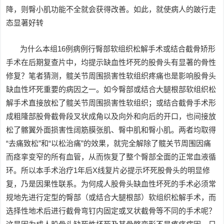
降，则臀小肌功能不全就会获得改善。如此，就使病人的跛行走
态显著好转
为什么本组16例病例行臀部软组织松解手术或结合截骨矫形
手术在后期复查片中，均提示缺血性坏死的股骨头有显著的骨性
修复？笔者猜测，髋关节周围损害性软组织疼痛也是影响股骨头
缺血性坏死重要的病因之一。如今臀部或结合大腿根部软组织松
解手术直接放松了髋关节周围损害性软组织；或结合截骨手术形
成粗隆部股骨截骨段叉状成角以及向外和向后的开口，也间接放
松了髂翼外面损害性阔筋膜张肌、臀中肌和臀小肌。两者均取得
“去痛致松”和“以松治痛”的效果，就完全解除了髋关节周围因痛
而痉挛变窄的所有血管，从而恢复了整个臀部全面的正常血液循
环。所以本手术治疗1年后X线复片必提示坏死股骨头的明显修
复，乃是因果性联系。为何成人股骨头缺血性坏死的手术必须常
规地先进行定型的臀部（或结合大腿根部）软组织松解手术，而
选择性地术后进行截骨弯钉内固定或叉状截骨等不同的手术呢？