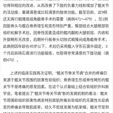
也得到相应的改进，从而改善了下肢的负重力线和增加了髋关节
的活动度，重建满意或比较满意的肢体功能。截至目前，这9例
还无再行粗隆部成角截骨手术的需要（病例471～479）。仅1例
因股骨头与髋白骨质增生和变形特别严重，臀部结合大腿根部软
组织松解手术后，因骨性因素造成的髋内翻和大腿前屈、内收和
外旋畸形无改变，后期补行股骨头切除式粗隆间成角截骨手术；
此病例因年龄在45岁以下，术后仍采用髋入字形石膏外固定，3
个月后拆除石膏进行功能锻炼，也取得非常满意的下肢功能（病
例470）。
上述的临床实践再次证明，“髋关节骨关节病”合并的疼痛仍
来源于髋关节周围的损害性软组织；骨质增生形成骨性畸形的髋
关节不是疼痛的原发因素。在这个认识基础上结合软组织外科新
学说，笔者提出了“髋关节骨关节病”新的发病机制的看法：髋关
节周围软组织损害性病变特别是肌附着处软组织的无菌性炎症病
变的疼痛会导致肌痉挛，经久不愈就发展为肌挛缩，髋关节受到