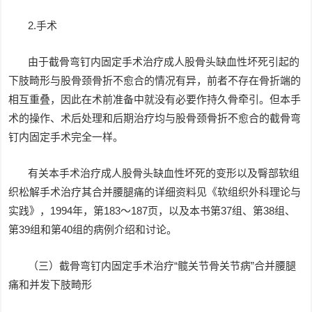
2.手术
由于截骨弯钉内固定手术治疗成人股骨头缺血性坏死引起的
下肢畸形与股骨颈骨折不愈合的情况有异，前者不存在骨折端的
相互重叠，因此在术前准备中就没有必要作持久骨牵引。但本手
术的操作、术后处理和后期治疗均与股骨颈骨折不愈合的截骨弯
钉内固定手术完全一样。
有关本手术治疗成人股骨头缺血性坏死的变形以及臀部软组
织松解手术治疗其合并腰腿痛的详细资料见《软组织外科理论与
实践》，1994年，第183～187页，以及本书第37组、第38组、
第39组和第40组的病例介绍和讨论。
（三）截骨弯钉内固定手术治疗“髋关节骨关节病”合并腰腿
痛和并发下肢畸形