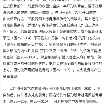
在皮质骨前外、前后侧的表面先凿成一半环形的骨痕，便于指示
骨钻进入的方向（图25—303）。先用一直钉（V形开口向内）
由大粗隆内方，即股骨颈上缘健康皮质骨的凹陷处，其上选得此
骨骼的最高点（凭插入钉尖移动察觉的高低感可以作出正确判
断）插入，沿股骨直轴线插入股骨上端的髓腔内，直至截骨线水
平位（图25—304）不再插入；另换一弯钉使V形的开口也向内
（即弯钉成角的开口向外），钉背紧贴直钉的V形内壁，把钉尖
捶入原插孔内少许并保持钉位不变（图25—305）的情况下再拔
除直钉（图25—306）。然后用髓内钉捶入器套入弯钉尾段，保
持弯钉成角的开口向外方向，把钉尖也插至髓腔的截骨线部位的
上方，但钉尖不可超越截骨线（图25—307），以免截骨时产生
金属障碍。
以后用长骨钻沿截骨线周围作多孔钻刺（图25—308），贯
穿前后、内外等多处皮质骨；再沿钻孔作横形股骨粗隆间截骨手
术（图25—309、图25—310），可避免操作中发生骨质豁裂。