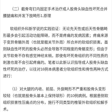
（二）截骨弯钉内固定手术治疗成人股骨头缺血性坏死合并
腰腿痛和并发下肢畸形1.原理
软组织外科新学说的实践验证：无论先天性或后天性骨骼畸
形最多会引起活动功能障碍，而不是疼痛的发病因素；疼痛来源
于变异骨骼外周（也就是髋关节外周）所合并的软组织损害。虽
则缺血性坏死的股骨头必然会导致不同程度的骨骼变形；但由于
关节软骨不存有感觉神经末梢，即使有坏死骨组织的不同性质的
刺激也是不会引起疼痛的。笔者以此新认识指导成人股骨头缺血
性坏死的治疗，以往对16例本病患者分软组织性和骨性两种方式
进行：
（1）对大腿的内收、前屈、外旋畸形不严重和股骨头变形
较轻（也就是股骨头基本上保持球形）的10例病例。根据患侧软
组织损害性压痛点的分布，施行不同类型的椎管外软组织松解手
术。