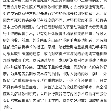
这是因为成人股骨头缺死性坏死及其骨骼变形不是疼痛病因，只
有当合并原发性髋关节周围软组织损害时才会出现腰骶臀腿痛。
对这类病例就得常规地先进行定型的臀部等软组织松解手术。又
因为坏死股骨头的变形有程度的不同，对坏死程度不重，股骨头
基本上仍保持圆形，估计日后影响髋关节活动功能不大者无需施
行上述的截骨手术；只有对坏死股骨头塌陷和变形严重，导致大
腿的内收、前屈、外旋畸形突出而严重影响患肢功能者，才有粗
隆部成角截骨手术的指征。早期，笔者受到这些截骨矫形手术确
可缓解软组织痛的迷惑，故而对这类严重病例的治则均首选粗隆
部成角截骨手术。以后通过复查，发现所治病例虽则重建了患肢
功能并缓解了疼痛，但残留不重的后遗症，仍影响病人的身体健
康。为此笔者后期改变本病的治则，即对大腿的内收、前屈、外
旋畸形严重和股骨头变形严重的病例，不论老年还是青年，只要
不具有手术禁忌症者，一律首选上述的软组织松解手术，完全彻
底地先解除软组织痛；以后补行截骨弯钉内固手术包括坏死股骨
头切除式截骨弯钉内固定手术在内，将会更好地重建患肢的满意
功能。