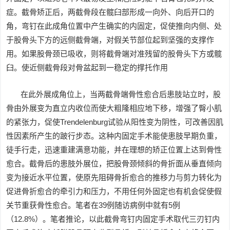
症。截骨矫正后，两截骨段在髋臼部形成一向外、向后开口的
角，弯钉在此成角位置中产生确实的内固定，促使推向内侧、处
于股骨头下方的远侧截骨端，对假关节部位起到坚强的支撑作
用。如果股骨颈已吸收，则将截骨端对准残留的股骨头下方或髋
臼。使近侧截骨段对骨盆起到一稳定的撑托作用
在此外展成角位上，当两截骨端骨性愈合后患肢站立时，股
骨由外展变为直立内收位而使大粗隆相应地下移，增强了臀小肌
的紧张力，促使Trendelenburg试验从阳性变为阴性，可改善因肌
性因素所产生的跛行步态。这种内固定手术能使患肢早期负重，
徒手行走，迅速重建满意功能，并在理想的矫正位置上达到骨性
愈合。截骨后的患肢外展位，把股骨颈倾斜的骨折面从垂直倾向
变为接近水平位置，使原先阻碍骨折愈合的推移力与剪力转化为
促进骨折愈合的牵引力和压力，不用任何外固定也有机会促使假
关节重获骨性愈合。笔者在39例随访病例中就有5例
（12.8%）。笔者推论，以此截骨弯钉内固定手术取代三刃钉内