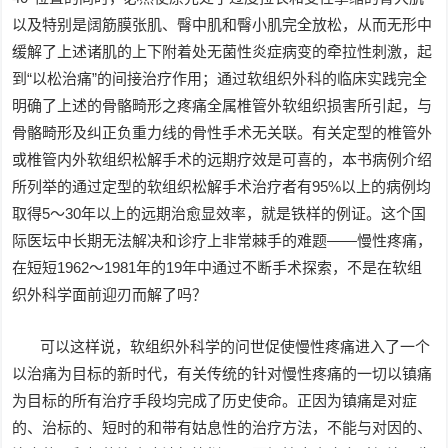
以及特别是阔筋膜张肌、臀中肌和臀小肌完全放松，从而无形中
缓解了上述诸肌的上下附着处无菌性炎症病变的牵拉性刺激，起
到“以松治痛”的间接治疗作用；通过软组织外科的临床实践完全
明确了上述的骨骼畸形之疼痛全属椎管外软组织损害所引起，与
骨骼畸形及纠正负重力线的骨性手术无关联。有关定型的椎管外
或椎管内外软组织松解手术的远期疗效是可喜的，本书病例介绍
所列举的通过定型的软组织松解手术治疗者有95%以上的病例均
取得5～30年以上的远期治愈显效率，就是铁样的例证。这个国
际医坛中长期无法解决和诊疗上非常棘手的难题——慢性疼痛，
在短短1962～1981年的19年中通过不断手术探索，不是在软组
织外科学面前迎刃而解了吗？
可以这样说，软组织外科学的问世促使慢性疼痛进入了一个
以治痛为目标的新时代，有关传统的针对慢性疼痛的一切以镇痛
为目标的所有治疗手段均完成了历史使命。正因为镇痛是对症
的、治标的、短时的和带有姑息性的治疗方法，不能与对因的、