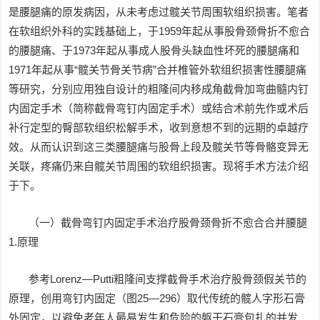
是腰腿痛的原发病因，从未考虑过髋关节周围软组织损害。笔者
在软组织外科的实践基础上，于1959年起从事股骨颈骨折不愈合
的腰腿痛、于1973年起从事成人股骨头缺血性坏死的腰腿痛和
1971年起从事“髋关节骨关节病”合并椎管外软组织损害性腰腿痛
等研究，分别应用独自设计的粗隆间内移成角截骨加弯曲髓内钉
内固定手术（简称截骨弯钉内固定手术）或结合术前先作或术后
补行定型的臀部软组织松解手术，收到意想不到的远期的卓越疗
效。从而认识到这三类腰腿痛与股骨上段及髋关节等骨骼变异无
关联，疼痛仍来自髋关节周围的软组织损害。现将手术方法介绍
于下。
（一）截骨弯钉内固定手术治疗股骨颈骨折不愈合合并腰腿
1.原理
参考Lorenz—Putti粗隆间支撑截骨手术治疗股骨颈假关节的
原理，创用弯钉内固定（图25—296）取代传统的髋人字形石膏
外固定，以避免老年人最易发生和危险的躯干石膏包扎的并发