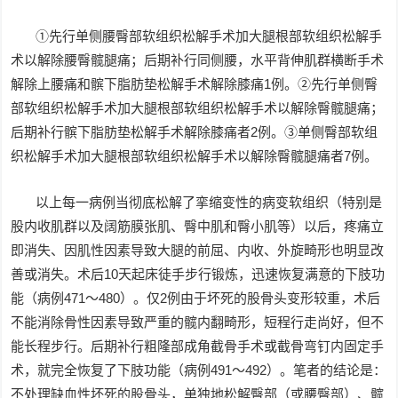
①先行单侧腰臀部软组织松解手术加大腿根部软组织松解手
术以解除腰臀髋腿痛；后期补行同侧腰，水平背伸肌群横断手术
解除上腰痛和髌下脂肪垫松解手术解除膝痛1例。②先行单侧臀
部软组织松解手术加大腿根部软组织松解手术以解除臀髋腿痛；
后期补行髌下脂肪垫松解手术解除膝痛者2例。③单侧臀部软组
织松解手术加大腿根部软组织松解手术以解除臀髋腿痛者7例。
以上每一病例当彻底松解了挛缩变性的病变软组织（特别是
股内收肌群以及阔筋膜张肌、臀中肌和臀小肌等）以后，疼痛立
即消失、因肌性因素导致大腿的前屈、内收、外旋畸形也明显改
善或消失。术后10天起床徒手步行锻炼，迅速恢复满意的下肢功
能（病例471～480）。仅2例由于坏死的股骨头变形较重，术后
不能消除骨性因素导致严重的髋内翻畸形，短程行走尚好，但不
能长程步行。后期补行粗隆部成角截骨手术或截骨弯钉内固定手
术，就完全恢复了下肢功能（病例491～492）。笔者的结论是：
不处理缺血性坏死的股骨头，单独地松解臀部（或腰臀部）、髋