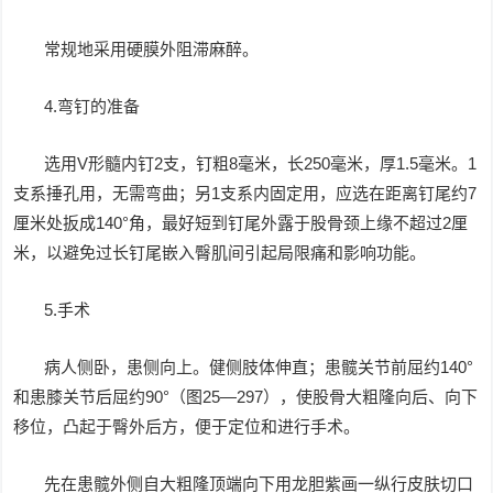
常规地采用硬膜外阻滞麻醉。
4.弯钉的准备
选用V形髓内钉2支，钉粗8毫米，长250毫米，厚1.5毫米。1
支系捶孔用，无需弯曲；另1支系内固定用，应选在距离钉尾约7
厘米处扳成140°角，最好短到钉尾外露于股骨颈上缘不超过2厘
米，以避免过长钉尾嵌入臀肌间引起局限痛和影响功能。
5.手术
病人侧卧，患侧向上。健侧肢体伸直；患髋关节前屈约140°
和患膝关节后屈约90°（图25—297），使股骨大粗隆向后、向下
移位，凸起于臀外后方，便于定位和进行手术。
先在患髋外侧自大粗隆顶端向下用龙胆紫画一纵行皮肤切口