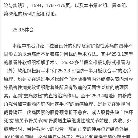
论与实践》，1994，176～179页，以及本书第34组、第35组、
第36组的病例介绍和讨论。
25.3.5体会
本组中笔者介绍了独自设计的和彻底解除慢性疼痛的四种不
同形式的以治痛而不是镇痛为目标的手术方法。其中“25.3.1定型
的椎管外软组织松解手术”、“25.3.2多节段全椎板切除式椎管内
（外）软组织松解手术”和“25.3.3下脂肪一半月板联合手”的治疗
原理，均建立在通过手术松解全面消除椎管内外或膝关节内滑膜
外损害性病变软组织附着处所具有致痛的无菌性炎症的病理因
素，起到“去痛致松”的直接治痛作用。至于“25.3.4粗隆间内移成
角截骨加弯曲髓内钉内固定手术”的治痛原理，是建立在粗隆间
截骨矫正非疼痛因素的股骨颈骨折不愈合、成人股骨头缺血性坏
死或“髋关节骨关节病”骨质增生等继发性髋关节前屈、内收、外
旋畸形时，当远截骨段的股骨干放到正常的伸展位置结合外展
40°位置的同时，必然使原先处于过度拉长和变性挛缩的臀大肌