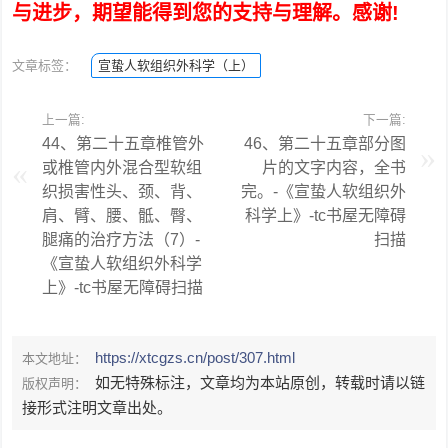
与进步，期望能得到您的支持与理解。感谢!
文章标签：
宣蛰人软组织外科学（上）
上一篇:
下一篇:
44、第二十五章椎管外
46、第二十五章部分图
或椎管内外混合型软组
片的文字内容，全书
织损害性头、颈、背、
完。-《宣蛰人软组织外
肩、臂、腰、骶、臀、
科学上》-tc书屋无障碍
腿痛的治疗方法（7）-
扫描
《宣蛰人软组织外科学
上》-tc书屋无障碍扫描
https://xtcgzs.cn/post/307.html
本文地址：
如无特殊标注，文章均为本站原创，转载时请以链
版权声明：
接形式注明文章出处。