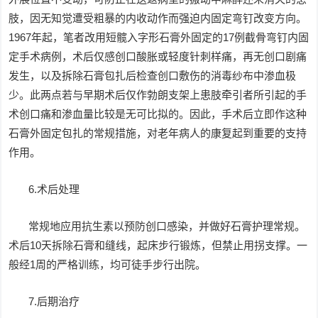
肢，因无知觉遭受粗暴的内收动作而强迫内固定弯钉改变方向。
1967年起，笔者改用短髋入字形石膏外固定的17例截骨弯钉内固
定手术病例，术后仅感创口酸胀或轻度针刺样痛，再无创口剧痛
发生，以及拆除石膏包扎后检查创口敷伤的消毒纱布中渗血极
少。此两点若与早期术后仅作勃朗支架上患肢牵引者所引起的手
术创口痛和渗血量比较是无可比拟的。因此，手术后立即作这种
石膏外固定包扎的常规措施，对老年病人的康复起到重要的支持
作用。
6.术后处理
常规地应用抗生素以预防创口感染，并做好石膏护理常规。
术后10天拆除石膏和缝线，起床步行锻炼，但禁止用拐支撑。一
般经1周的严格训练，均可徒手步行出院。
7.后期治疗