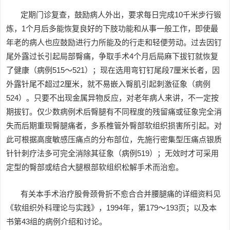
定期门诊复查，鼓励病人外出，要求每日完成10千米步行锻
炼，1个月后多能恢复良好的下肢功能和从事一般工作，即使最
年老的病人也应鼓励进行力所能及的行走和轻便劳动。过去因钉
尾外露过长引起局部臀痛，争取手术4个月后局麻下拔钉就恢复
了健康（病例515～521）；现在选用弯钉钉尾段7厘米长者，因
外露针尾不超过2厘米，就不易嵌入臀肌引起刺激征象（病例
524）。只要不出现金属异物反应，对老年病人来讲，不一定按
期拔钉。仅少数病例术后臀腿有不同程度的残留痛或征象完全消
失而后期重现臀腿痛者，多系椎管外臀部软组织损害所引起。对
此可根据高度敏感压痛点的分布部位，先施行密集型压痛点银质
针针刺疗法多可完全消除其征象（病例519）；无效时才可采用
定型的臀部或结合大腿根部软组织松解手术而治愈。
有关本手术治疗股骨颈骨折不愈合合并腰腿痛的详细资料见
《软组织外科理论与实践》，1994年，第179～193页；以及本
书第43组的病例介绍和讨论。