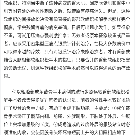
软组织，特别当中断了这种病变的臀大肌、阔筋膜张肌和臀中小
肌等附着处的牵拉性刺激之后，就使原有疼痛消失。但是，这种
软组织的间接放松决没有像直接的臀部软组织松解手术那样完全
彻底，常会残留疼痛的病变基础，日后可出现小发作。如果征象
不重，可试用压痛点强刺激推拿；无效者或原本征象较重或严重
者，应该采用密集型压痛点银质针针刺治疗，在极大多数病例中
可取得卓越的疗效；只有对银质针治疗未能治愈者，才有臀部或
结合大腿根部软组织松手术的指征；只要合并的臀部软组织损害
的诊断无误，则这种软组织松解手术必然可以取得满意的治疗效
果。
何以粗隆部成角截骨手术病例的跛行步态远较臀部软组织松
解手术者改善得多呢？笔者的认识是，前者的骨性手术较好地矫
正了股骨的负重力线，有助于重建下肢功能。主要是：①成角截
骨手术矫正了髋部内翻、前屈、外旋畸形，下肢处于外展、伸展
位上会增加患肢的长度。②成角造成的过度外展的患肢站立时必
须适度内收，会使因股骨头坏死缩短而上升的大粗隆相应地下