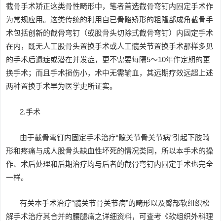
截骨手术矫正这类骨性畸形中，笔者首选截骨弯钉内固定手术作
为常规应用。这类传统的利用自已骨骼矫形的粗隆部成角截骨手
术包括创新的截骨弯钉（或股骨头切除式截骨弯钉）内固定手术
在内，既无人工股骨头置换手术或人工髋关节置换手术那样多见
的手术后遗症或潜在并发症，更不需要每隔5～10年作定期的更
换手术；而且手术损伤小，术中无需输血，其远期疗效远超上述
两种置换手术早为医学史所证实。
2.手术
由于截骨弯钉内固定手术治疗“髋关节骨关节病”引起下肢畸
形和疼痛与成人股骨头缺血性坏死的情况类同，所以本手术的操
作、术后处理和后期治疗均与后者的截骨弯钉内固定手术也完全
一样。
有关本手术治疗“髋关节骨关节病”的畸形以及臀部软组织松
解手术治疗其合并的腰腿痛之详细资料，可查考《软组织外科理