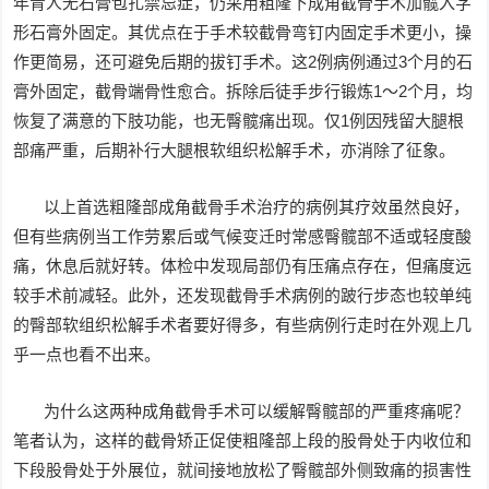
年青人无石膏包扎禁忌症，仍采用粗隆下成角截骨手术加髋入字
形石膏外固定。其优点在于手术较截骨弯钉内固定手术更小，操
作更简易，还可避免后期的拔钉手术。这2例病例通过3个月的石
膏外固定，截骨端骨性愈合。拆除后徒手步行锻炼1～2个月，均
恢复了满意的下肢功能，也无臀髋痛出现。仅1例因残留大腿根
部痛严重，后期补行大腿根软组织松解手术，亦消除了征象。
以上首选粗隆部成角截骨手术治疗的病例其疗效虽然良好，
但有些病例当工作劳累后或气候变迁时常感臀髋部不适或轻度酸
痛，休息后就好转。体检中发现局部仍有压痛点存在，但痛度远
较手术前减轻。此外，还发现截骨手术病例的跛行步态也较单纯
的臀部软组织松解手术者要好得多，有些病例行走时在外观上几
乎一点也看不出来。
为什么这两种成角截骨手术可以缓解臀髋部的严重疼痛呢？
笔者认为，这样的截骨矫正促使粗隆部上段的股骨处于内收位和
下段股骨处于外展位，就间接地放松了臀髋部外侧致痛的损害性