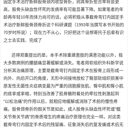
固定手术治疗新鲜股骨颈内收型骨折，则其骨折愈合率将会更
高，股骨头缺血性坏死的发病率有可能显著下降。如果笔者的年
龄再年轻10年而体力尚可的话，必将积极从事截骨弯钉内固定手
术治疗新鲜股骨颈骨折这个科研课题（1993年当撰写本书开始的
70岁时所说）；现在力不从心，只好把这个设想寄托于后辈有识
之士去实践、完成了
还得郑重提出的是，本手术除重建患肢的满意功能以外，极
大多数病例的腰腿痛显著缓解或消失。笔者用软组织外科新学说
分析其治痛原理，主要是截骨弯钉内固定手术在股骨上段形成一
向外、向后开口的角度，无形中间接地放松了臀部软组织损害中
原发性无菌性炎症病变最为严重的阔筋膜张肌、臀中肌和臀小肌
的痉挛或挛缩，特别当改善了肌骨骼附着处的牵拉性刺激起到
“以松治痛”的作用以后，就相应地缓解或消除了术前的慢性疼
痛。股骨颈骨折的假关节是如此，成人股骨头缺血性坏死或“髋
关节骨关节病”的骨质增生的疼痛治疗原理也完全一样。对这类
截骨弯钉内固定手术后的残留痛、征象消失后的复发痛或术后无