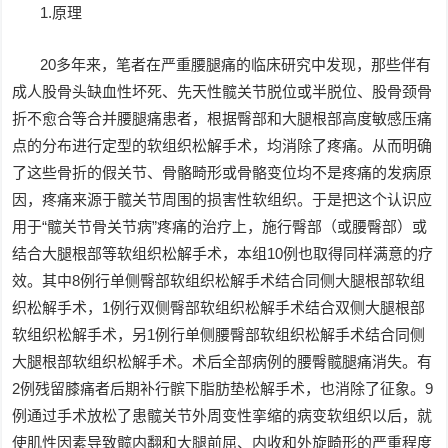
1.原理
20多年来，笔者在严重腰腿痛的临床研究中发现，那些伴有
成人股骨头缺血性坏死、先天性髋关节脱位或半脱位、股骨颈骨
折不愈合等合并腰腿痛患者，根据臀部和大腿根部高度敏感压痛
点的分布进行定型的软组织松解手术，均消除了疼痛。从而明确
了这些骨折的假关节、骨骼畸形或骨骼变位均不是疼痛的发病原
因，疼痛来源于髋关节周围的损害性软组织。于是把这个认识应
用于“髋关节骨关节病”疼痛的治疗上，施行臀部（或腰臀部）或
结合大腿根部等软组织松解手术，本组10例也取得同样满意的疗
效。其中8例行单侧臀部软组织松解手术结合同侧大腿根部软组
织松解手术，1例行双侧臀部软组织松解手术结合双侧大腿根部
软组织松解手术，另1例行单侧腰臀部软组织松解手术结合同侧
大腿根部软组织松解手术。术后全部病例的腰臀髋腿痛消失。有
2例残留膝痛者后期补行髌下脂肪垫松解手术，也消除了征象。9
例通过手术放松了患髋关节外周变性挛缩的病变软组织以后，就
使肌性因素导致髋内翻和大腿前屈、内收和外旋畸形的严重程度