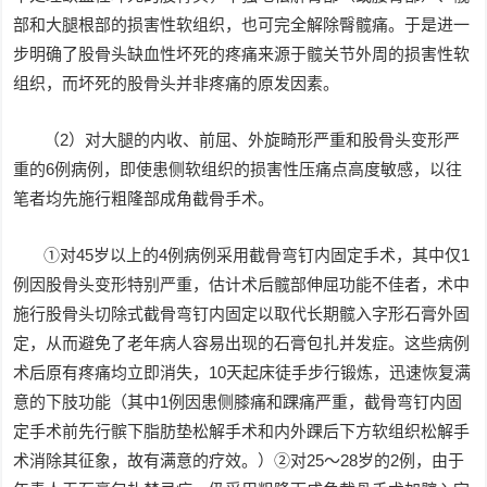
部和大腿根部的损害性软组织，也可完全解除臀髋痛。于是进一
步明确了股骨头缺血性坏死的疼痛来源于髋关节外周的损害性软
组织，而坏死的股骨头并非疼痛的原发因素。
（2）对大腿的内收、前屈、外旋畸形严重和股骨头变形严
重的6例病例，即使患侧软组织的损害性压痛点高度敏感，以往
笔者均先施行粗隆部成角截骨手术。
①对45岁以上的4例病例采用截骨弯钉内固定手术，其中仅1
例因股骨头变形特别严重，估计术后髋部伸屈功能不佳者，术中
施行股骨头切除式截骨弯钉内固定以取代长期髋入字形石膏外固
定，从而避免了老年病人容易出现的石膏包扎并发症。这些病例
术后原有疼痛均立即消失，10天起床徒手步行锻炼，迅速恢复满
意的下肢功能（其中1例因患侧膝痛和踝痛严重，截骨弯钉内固
定手术前先行髌下脂肪垫松解手术和内外踝后下方软组织松解手
术消除其征象，故有满意的疗效。）②对25～28岁的2例，由于