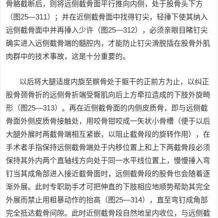
骨骼截断后，则将远侧截骨面平行推向内侧，处于股骨头下方
（图25—311）；并在近侧截骨面中找得钉尖，轻捶下使其纳入
远侧截骨面中并再捶入少许（图25—312），必须亲眼目睹钉尖
确实进入远侧截骨端的髓腔内，才能防止钉尖滑脱插在股骨外肌
肉群中的技术事故，这是十分重要的。
以后将大腿适度内旋至髌骨处于躯干的正前方为止，以纠正
股骨颈骨折的远侧骨折端受臀肌向后上方牵拉造成的下肢外旋畸
形（图25—313）。再在近侧截骨面的内侧皮质骨，即与远侧截
骨面外侧皮质骨接触处，用咬骨钳咬成一矢状小骨槽（便于以后
大腿外展时两截骨端相互紧嵌，以阻止截骨段的旋转作用），在
手术者手指保持远侧截骨端处于内移位置上和上下两截骨段必须
保持其外内两个直轴线方向处于同一水平线位置上，慢慢捶入弯
钉当其成角部进入接近截骨面时，远侧截骨段的股骨也会随着逐
渐外展。此时专职助手才可把伸直的下肢相应地顺势帮助其完全
外展而禁止用粗暴动作的抬高（图25—314），直至弯钉成角部
完全抵达截骨间隙。此时近侧截骨段自然地呈内收位，与远侧截