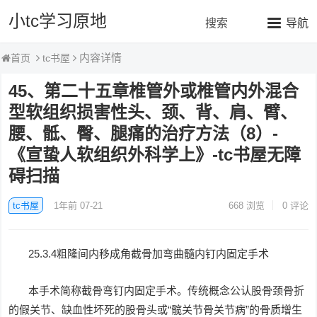
小tc学习原地
搜索
导航
内容详情
tc书屋
首页
45、第二十五章椎管外或椎管内外混合
型软组织损害性头、颈、背、肩、臂、
腰、骶、臀、腿痛的治疗方法（8）-
《宣蛰人软组织外科学上》-tc书屋无障
碍扫描
tc书屋
1年前 07-21
668
浏览
0 评论
25.3.4粗隆间内移成角截骨加弯曲髓内钉内固定手术
本手术简称截骨弯钉内固定手术。传统概念公认股骨颈骨折
的假关节、缺血性坏死的股骨头或“髋关节骨关节病”的骨质增生