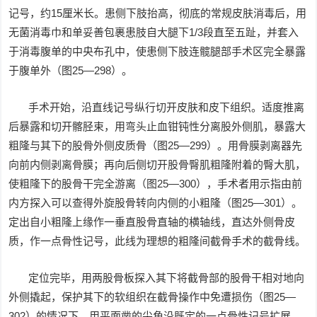
记号，约15厘米长。患侧下肢抬高，彻底的常规皮肤消毒后，用
无菌消毒巾和单妥善包裹患肢自大腿下1/3段直至五趾，并套入
于消毒腹单的中央布孔中，使患侧下肢连髋腿部手术区完全暴露
于腹单外（图25—298）。
手术开始，沿直线记号纵行切开皮肤和皮下组织。适度推离
后暴露和切开髂胫束，用弯头止血钳钝性分离股外侧肌，暴露大
粗隆与其下的股骨外侧皮质骨（图25—299）。用骨膜剥离器先
向前内侧剥离骨膜；再向后侧切开股骨臀肌粗隆附着的臀大肌，
使粗隆下的股骨干完全游离（图25—300），手术者用示指由前
内方探入可以查得外旋股骨转向内侧的小粗隆（图25—301）。
定出自小粗隆上缘作一垂直股骨直轴的横轴线，直达外侧骨皮
质，作一点骨性记号，此线为理想的粗隆间截骨手术的截骨线。
定位完毕，用两股骨板探入其下将截骨部的股骨干相对地向
外侧撬起，保护其下的软组织在截骨操作中免遭损伤（图25—
302）的情况下，用平面凿的尖角沿既定的一点骨性记号扩展，