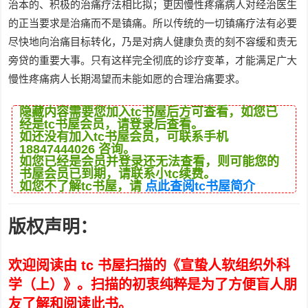
治本的、积极的治痛疗法相比拟；更因慢性疼痛病人对经治医生
的正当要求是治痛而不是镇痛。所以传统的一切镇痛疗法有必要
尽快地向治痛目标转化，乃是对病人健康负责的刻不容缓和责无
旁贷的重要大事。只有这样完全彻底的诊疗变革，才能满足广大
慢性疼痛病人长期渴望而未能如愿的合理治痛要求。
隐藏内容需要您加入tc书屋后方可查看，如您已
经是tc书屋会员，请登录后查看。
如还没有加入tc书屋会员，可联系手机
18847444026 咨询。
如您已经是会员并登录还无法查看，则可能您的
书屋会员已到期，请联系小tc续费。
如您不了解tc书屋，请
点此查阅tc书屋简介
版权声明：
欢迎阅读由 tc 书屋扫描的《宣蛰人软组织外科
学（上）》。扫描的初衷纯粹是为了方便盲人朋
友了解和阅读此书。