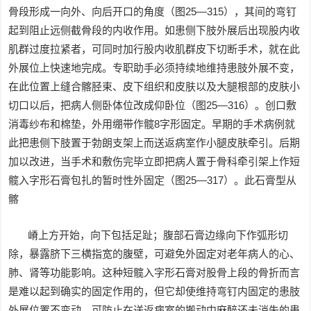
骨段形成一向外、向后开口的角度（图25—315），其间的弯钉
起到阻止远侧截骨段的内收作用。如患侧下肢外展后出现股内收
肌群过度拉紧者，可同时加行股内收肌群皮下切断手术，就在此
外展位上快速地完成。专职助手必须持续地维持患肢外展不变，
在此位置上缝合髂胫束、皮下组织和皮肤以及大腿根部的皮肤小
切口以后，把病人侧卧体位改成仰卧位（图25—316）。创口敷
消毒纱布和棉垫，外用绷带作髋8字形固定。早期的手术病例就
此把患侧下肢置于勃朗支架上而送返病室作小腿皮肤牵引。后期
加以改进，当手术和敷伤完毕立即把病人置于骨科牵引架上作短
髋入字形石膏包扎的暂时性外固定（图25—317）。此石膏型从
髂
嵴上方开始，向下包括足趾；腹部石膏边缘向下作弧形切
除，暴露脐下三横指宽的腹壁，可避免外固定对老年病人的心、
肺、肾等功能影响。这种短髋入字形石膏对股骨上段的骨折而言
是难以起到确实的固定作用的，但它却使维持弯钉内固定的患肢
外展位置不变动，可防止在送返病室的搬动中麻醉还未消失的患