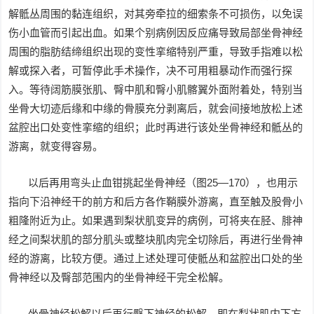
解骶丛周围的黏连组织，对其旁牵拉的细索条不可损伤，以免误
伤小血管而引起出血。如果个别病例因反应痛导致局部坐骨神经
周围的脂肪结缔组织出现的变性挛缩特别严重，导致手指难以松
解或探入者，可暂停此手术操作，决不可用粗暴动作而强行探
入。等待阔筋膜张肌、臀中肌和臀小肌髂翼外面附着处，特别当
坐骨大切迹后缘和中缘的骨膜充分剥离后，就会间接地放松上述
盆腔出口处变性挛缩的组织；此时再进行该处坐骨神经和骶丛的
游离，就变得容易。
以后再用弯头止血钳挑起坐骨神经（图25—170），也用示
指向下沿神经干的前方和后方各作鞘膜外游离，直至触及股骨小
粗隆附近为止。如果遇到梨状肌变异的病例，可将夹在胫、腓神
经之间梨状肌的部分肌头或整块肌肉完全切除后，再进行坐骨神
经的游离，比较方便。通过上述处理可使骶丛和盆腔出口处的坐
骨神经以及臀部范围内的坐骨神经干完全松解。
坐骨神经松解以后再行臀下神经的松解。即在梨状肌内下方