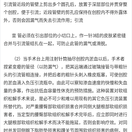
引流管近段的管壁上剪出多个圆孔后，放置于深层部位并贯穿整
个创腔，便于引流；近段管壁的剪孔应保持在创腔内不得外露体
外，否则会因漏气而失去引流作用；引流
宣 管必须在引出部位的小切口上，作一针3结的皮肤紧密缝
合并与引流管结扎在一起，可防止此管的漏气或滑脱。
（2）当手术台上用注射针筒抽尽创腔内淤血以后，手术者
捏紧变瘪的管径（以防漏气），把其远端通过玻璃接管与带粗针
头的引流管相连接，并把后者的粗针头刺入橡皮瓶塞，可使创腔
的淤血滴入负压引流瓶中。由此可以察知渗血速度的快慢和失血
量的多寡，作出抗低血容量性休克的预防措施。这种装置对软组
织松解手术来说，是必不可少和难以用现有的其它负压引流装置
所替代的。对严重腰臀部软组织损害合并同侧大腿根部软组织损
害者，当定型的腰臀部软组织松解手术完毕后，应立即同时进行
大腿根部软组织松解手术而决不能拖延，否则会影响疗效。对同
时并发同侧髌下脂肪垫损害和踝关节周围软组织损害的病例，则