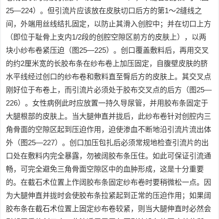
25—224）。但引流片应该放在皮肤切口后方的第1～2缝线之
间，外端用丝线结扎固定，以防止其滑入创腔中；并在切口上方
（即位于耻骨上支内1/2段的创腔空隙区前方的皮肤上），以两
块小纱布卷紧压迫（图25—225）。创口覆盖敷料后，再用交叉
的约2厘米宽的长胶布条在纱布卷上加压固定，自腹壁皮肤的脐
水平线经过创口的纱布卷和敷料直至臀后方的皮肤上。其交叉点
刚好位于布卷上，而引流片必须处于胶布交叉点的后方（图25—
226）。女性病例此时应放置一持久导尿管，并用胶布条固定于
大腿根部的皮肤上。当大腿伸直并拢后，此纱布卷针对创腔内三
角骨面的空隙区起到压迫作用，迫使渗血不断地沿引流片流出体
外（图25—227）。创口加压包扎后必须常规地检查引流片的出
口处在敷料内完全暴露，勿被阔胶布条压住。如此可保证引流通
畅，可完全避免三角骨面空隙区中的血肿形成，这是十分重要
的。在截石术位置上作阔胶布条固定纱布卷时要稍微松一点。因
为大腿伸直并拢时会使胶布条拉紧起到正常的压迫作用；如果阔
胶布条在截石术位置上固定纱布卷较紧，则当大腿伸直时必然会