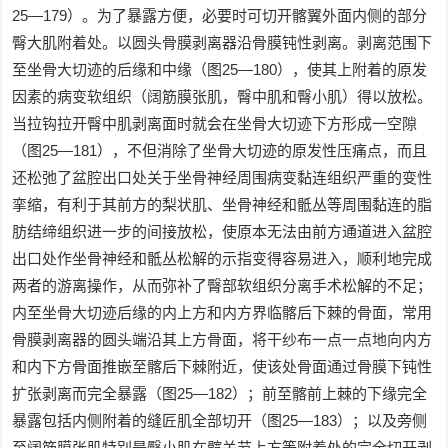
25—179）。为了暴露方便，必要时可切开髂翼外面内侧的部分
臀大肌附着处。以圆头骨膜剥离器沿骨膜钝性剥离。剥离范围下
至坐骨大切迹的后缘和中缘（图25—180），使其上附着的原发
因素的病变软组织（阔筋膜张肌，臀中肌和臀小肌）得以放松。
当拉钩拉开臀中肌剥离面时就会在坐骨大切迹下方形成一空隙
（图25—181），不但消除了坐骨大切迹的原发性压痛点，而且
还松弛了盆腔出口处关于坐骨神经周围病变黏连组织严重的变性
挛缩，有利于其前方的梨状肌、坐骨神经和骶丛等周围黏连的脂
肪结缔组织进一步的间接放松，使原本无法由前方通道进入盆腔
出口处作坐骨神经和骶丛松解的示指变得容易进入，顺利地完成
两者的游离操作，从而弥补了臀部软组织分离手术松解的不足；
内至坐骨大切迹后缘的内上方和内方界临髂后下棘的骨面，常用
骨膜剥离器的圆头端沿其上方骨面，将干纱布一点一点地向内方
和内下方骨面推嵌至髂后下棘附近，使该处骨面通过骨膜下钝性
扩张剥离而完全暴露（图25—182）；前至髂前上棘的下缘完全
暴露包括内侧附着的缝匠肌全部切开（图25—183）；以及旁侧
至阔筋膜张肌特别是臀小肌在髋关节上方等附着处的完全切开剥