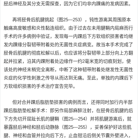
胫后神经及其分支无需探查，因为它们均非内踝痛的发病因素。
再将胫骨后肌腱挑起（图25—253），钝性游离其周围原本
触痛高度敏感和炎性黏连组织。由于过去在未用腱鞘内局麻而行
手术的许多病例中验证，发现每一内踝后下方软组织损害者均继
发内踝缘分裂韧带附着处的无菌性炎症病变。故当本手术完成了
胫骨后肌腱的彻底松解以后，也应该将分裂韧带上部分向上方翻
起并拉紧，沿其内踝附着处边缘作一约2毫米宽的切痕刻划，使
该处的神经末梢完全离断，中断了这种韧带附着处继发性无菌性
炎症的化学性刺激之传导从而达到无痛。至此，单独的内踝后下
方软组织损害的手术治疗宣告完毕。
但对合并踝后脂肪垫损害的病例而言，还得同时加行内半部
踝后脂肪垫松解手术：即另作局部麻醉注射，在胫骨后肌腱的后
下方先切开屈趾长肌的腱鞘（图25—254）并将肌腱游离后，就
暴露胫后神经和胫后动静脉（图25—255），妥善保护好这些肌
腱、神经和血管并拉向后下方，止血钳沿后侧关节囊外壁进入，