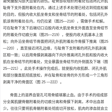
避免腹股沟部大血管的损伤。耻骨部软组织附着处包括闭孔外肌
耻骨下支外面附着处在内，通过上述手术处理已经达到彻底松解
的目的，但股内收大肌坐骨支和坐骨结节的附着处，包括闭孔外
肌该骨附着处在内，均仍拉紧（图25—218），需做手术松解。
可在耻骨下支下后端切口沿股内收大肌坐骨支外面直至坐骨结节
的附着处作切痕分离（图25—219），使股内收大肌基本上放
松；向外沿坐骨结节骨面把闭孔外肌附着处作骨膜下推离（图25
—220），直至接近闭孔边缘，与耻骨下支附着的闭孔外肌剥离
区相一致；以后用骨膜剥离器向下向外推离闭孔外肌和股内收大
肌在坐骨结节的附着处，完全暴露坐骨结节的外侧面及下端（图
25—221）。此处手术操作完成后，就使股内收肌群、闭孔外肌
和部分腹直肌彻底放松，并在耻骨和坐骨的外方形成一个三角形
剥离干净的骨面区（图 25 —222）。
骨面上的滋养血管孔可用骨蜡填塞止血。由于手术的组成部
分全属肌腱骨骼附着处的切痕分离和骨膜下剥离，术中出血甚
少。往往只要将肌骨骼附着处彻底切开放松，肌肉的渗血就会立