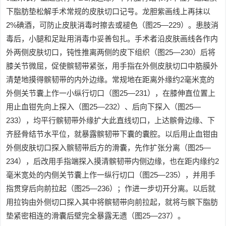
下脂肪垫松解手术常规的皮肤切口记号。龙胆紫画线上再抹以
2%碘酒，可防止皮肤消毒时擦去或褪色（图25—229）。患肢消
毒后，小腿和足趾用消毒巾妥善包扎。手术者沿皮肤画线各作内
外两侧皮肤切口，钝性推离两侧的皮下组织（图25—230）后将
膝关节微屈，促使髌韧带紧张，用手指在外侧皮肤切口中筋膜外
清楚地摸得髌韧带的内外边缘。常规地在距离外缘约2毫米宽的
外侧关节囊上作一小纵行切口（图25—231），在膝伸直位置上
用止血钳先向上探入（图25—232）、后向下探入（图25—
233），均平行髌韧带外缘扩大此直线切口，上达髌骨边缘、下
齐胫骨结节水平位，就暴露髌韧带下囊的囊腔。以后用止血钳由
外侧皮肤切口探入髌韧带后方的滑囊，先作扩张分离（图25—
234），后改用手指端探入摸清髌韧带内侧边缘，也在距内缘约2
毫米宽处的内侧关节囊上作一纵行切口（图25—235），并用手
指贯穿后向前拉起（图25—236）；作进一步切开分离。以后就
用拉钩由外侧切口探入其中将髌韧带向前拉起，就将与髌下脂肪
垫紧密相连的滑囊后壁完全暴露无遗（图25—237）。