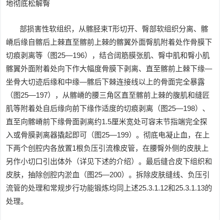
地彻底松解臀
部损害性软组织，从髂胫束T形切开、臀部软组织分离、髂
嵴后缘自髂后上棘直至髂前上棘的髂翼外面臀肌附着处作骨膜下
切痕剥离等（图25—196），结合阔筋膜张肌、臀中肌和臀小肌
髂翼外面附着处向下作大幅度骨膜下剥离、直至髂前上棘下缘—
坐骨大切迹后缘和中缘—髂后下棘连接线以上的骨面完全暴露
（图25—197），从髂嵴的腰三角区直至髂前上棘的腹肌和缝匠
肌等附着处自后缘向前下缘作适度的切痕剥离（图25—198）、
直至向髂嵴前下缘骨面剥离约1.5厘米宽处可容末节指端完全探
入或骨膜剥离器撬起即可（图25—199）。彻底电凝止血，在上
下两个创腔内各放置1根负压引流橡皮管，在腰臀外侧的皮肤上
另作小切口引出体外（详见下述的介绍）。最后缝合皮下组织和
皮肤，抽除创腔内淤血（图25—200）。拆除皮肤缝线、负压引
流管的处理和常规步行功能锻炼均同上述25.3.1.12和25.3.1.13的
处理。