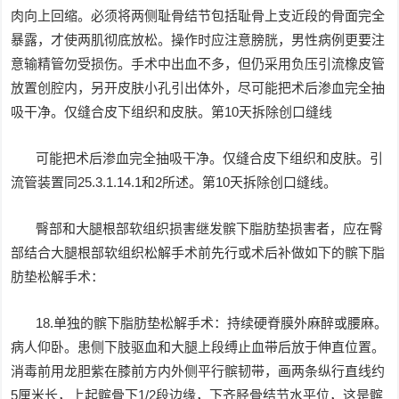
肉向上回缩。必须将两侧耻骨结节包括耻骨上支近段的骨面完全
暴露，才使两肌彻底放松。操作时应注意膀胱，男性病例更要注
意输精管勿受损伤。手术中出血不多，但仍采用负压引流橡皮管
放置创腔内，另开皮肤小孔引出体外，尽可能把术后渗血完全抽
吸干净。仅缝合皮下组织和皮肤。第10天拆除创口缝线
可能把术后渗血完全抽吸干净。仅缝合皮下组织和皮肤。引
流管装置同25.3.1.14.1和2所述。第10天拆除创口缝线。
臀部和大腿根部软组织损害继发髌下脂肪垫损害者，应在臀
部结合大腿根部软组织松解手术前先行或术后补做如下的髌下脂
肪垫松解手术：
18.单独的髌下脂肪垫松解手术：持续硬脊膜外麻醉或腰麻。
病人仰卧。患侧下肢驱血和大腿上段缚止血带后放于伸直位置。
消毒前用龙胆紫在膝前方内外侧平行髌韧带，画两条纵行直线约
5厘米长，上起髌骨下1/2段边缘，下齐胫骨结节水平位，这是髌