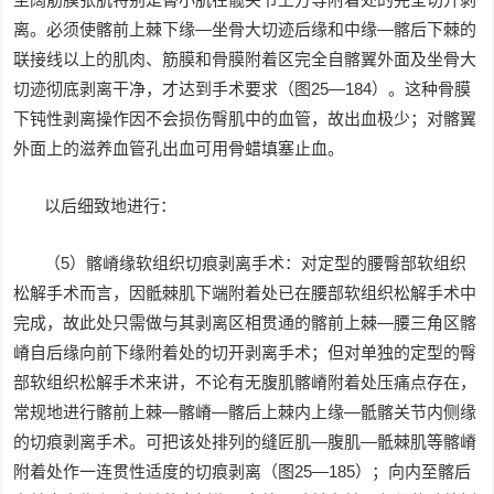
离。必须使髂前上棘下缘—坐骨大切迹后缘和中缘—髂后下棘的
联接线以上的肌肉、筋膜和骨膜附着区完全自髂翼外面及坐骨大
切迹彻底剥离干净，才达到手术要求（图25—184）。这种骨膜
下钝性剥离操作因不会损伤臀肌中的血管，故出血极少；对髂翼
外面上的滋养血管孔出血可用骨蜡填塞止血。
以后细致地进行：
（5）髂嵴缘软组织切痕剥离手术：对定型的腰臀部软组织
松解手术而言，因骶棘肌下端附着处已在腰部软组织松解手术中
完成，故此处只需做与其剥离区相贯通的髂前上棘—腰三角区髂
嵴自后缘向前下缘附着处的切开剥离手术；但对单独的定型的臀
部软组织松解手术来讲，不论有无腹肌髂嵴附着处压痛点存在，
常规地进行髂前上棘—髂嵴—髂后上棘内上缘—骶髂关节内侧缘
的切痕剥离手术。可把该处排列的缝匠肌—腹肌—骶棘肌等髂嵴
附着处作一连贯性适度的切痕剥离（图25—185）；向内至髂后