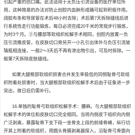
引起严重的创口痛。此法适用于无负压引流设备的医疗单位所
用，这种简易的办法对防止创腔内血肿形成确可起到积极作用。
阔胶布条和导尿管在术后48小时去除；术后第7天拆除缝线后进
行系统性走行功能锻炼，每日必须完成20千米的常规步行锻炼，
为时3个月。②与腰部等软组织松解手术相同，创腔内放置一负
压引流橡皮管，在皮肤切口旁另开一小孔引出体外与负压引流玻
璃瓶相连接，一般2～3天后不再有渗出物引出，可及时拆除。一
般第7天拆除皮肤缝线。
如果大腿根部软组织损害合并发生率极低的同侧耻骨弓软组
织附着处损害时，当大腿根部软组织松解手术后由于征象进一步
突出，故日后仍需补行。
16.单独的耻骨弓软组织松解手术：腰麻。与大腿根部软组织
松解手术的体位和皮肤切口完全相同。当将内侧皮下组织向内侧
广泛剥离，暴露耻骨下支下段一坐骨支上段的前缘骨嵴，纵行切
开其上附着的软组织，用圆头骨膜剥离器探入，沿耻骨弓骨面向