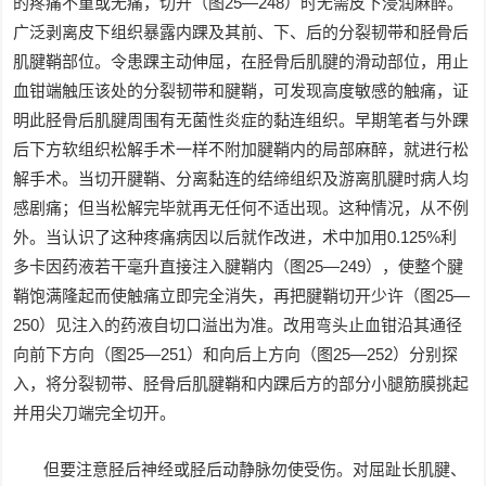
的疼痛不重或无痛，切开（图25—248）时无需皮下浸润麻醉。
广泛剥离皮下组织暴露内踝及其前、下、后的分裂韧带和胫骨后
肌腱鞘部位。令患踝主动伸屈，在胫骨后肌腱的滑动部位，用止
血钳端触压该处的分裂韧带和腱鞘，可发现高度敏感的触痛，证
明此胫骨后肌腱周围有无菌性炎症的黏连组织。早期笔者与外踝
后下方软组织松解手术一样不附加腱鞘内的局部麻醉，就进行松
解手术。当切开腱鞘、分离黏连的结缔组织及游离肌腱时病人均
感剧痛；但当松解完毕就再无任何不适出现。这种情况，从不例
外。当认识了这种疼痛病因以后就作改进，术中加用0.125%利
多卡因药液若干毫升直接注入腱鞘内（图25—249），使整个腱
鞘饱满隆起而使触痛立即完全消失，再把腱鞘切开少许（图25—
250）见注入的药液自切口溢出为准。改用弯头止血钳沿其通径
向前下方向（图25—251）和向后上方向（图25—252）分别探
入，将分裂韧带、胫骨后肌腱鞘和内踝后方的部分小腿筋膜挑起
并用尖刀端完全切开。
但要注意胫后神经或胫后动静脉勿使受伤。对屈趾长肌腱、