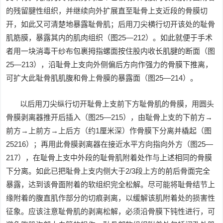
的残留腱性组织，并继续向外扩展直至耻骨上支近段的骨膜切
开，如此又可清楚地暴露耻骨肌；后用刀尖横行切开该处的耻骨
肌筋膜，暴露其内的肌肉组织（图25—212）。如此就便于手术
者用一块消毒干纱布包裹拇指螺面按住股内收长肌腱的断面（图
25—213），沿耻骨上支向外侧偏后方向作强力的骨膜下推离，
可扩大此耻骨肌肌腹和骨上骨膜的暴露面（图25—214）。
以后用刀尖纵行切开耻骨上支前下方耻骨肌的骨膜，用圆头
骨膜剥离器推开后插入（图25—215），由耻骨上支的下前方→
前方→上前方→上后方（约1厘米深）作骨膜下分离并橇起（图
25216）；再用此骨膜剥离器在接近水平方向指向外方（图25—
217），在耻骨上支中外段的耻骨肌附着处作与上述相同的骨膜
下分离。如此已把耻骨上支内侧大于2/3段上方的前后骨面完全
暴露，达到该骨面附着的软组织完全松解。尽可能将耻骨结节上
缘附着的腹直肌作部分的切痕剥离，以缓解该肌附着处的损害性
征象。应该注意耻骨肌的剥离松解，必须沿骨膜下钝性进行，可