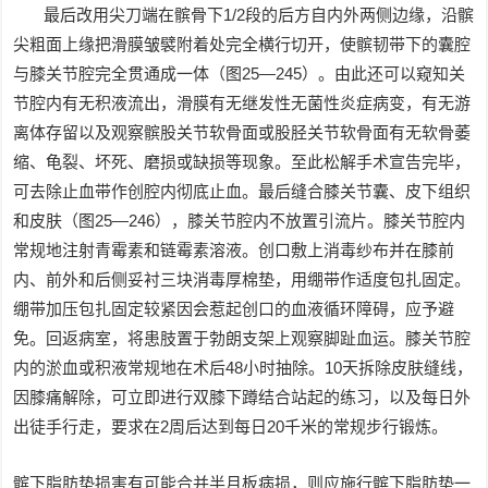
最后改用尖刀端在髌骨下1/2段的后方自内外两侧边缘，沿髌
尖粗面上缘把滑膜皱襞附着处完全横行切开，使髌韧带下的囊腔
与膝关节腔完全贯通成一体（图25—245）。由此还可以窥知关
节腔内有无积液流出，滑膜有无继发性无菌性炎症病变，有无游
离体存留以及观察髌股关节软骨面或股胫关节软骨面有无软骨萎
缩、龟裂、坏死、磨损或缺损等现象。至此松解手术宣告完毕，
可去除止血带作创腔内彻底止血。最后缝合膝关节囊、皮下组织
和皮肤（图25—246），膝关节腔内不放置引流片。膝关节腔内
常规地注射青霉素和链霉素溶液。创口敷上消毒纱布并在膝前
内、前外和后侧妥衬三块消毒厚棉垫，用绷带作适度包扎固定。
绷带加压包扎固定较紧因会惹起创口的血液循环障碍，应予避
免。回返病室，将患肢置于勃朗支架上观察脚趾血运。膝关节腔
内的淤血或积液常规地在术后48小时抽除。10天拆除皮肤缝线，
因膝痛解除，可立即进行双膝下蹲结合站起的练习，以及每日外
出徒手行走，要求在2周后达到每日20千米的常规步行锻炼。
髌下脂肪垫损害有可能合并半月板病损，则应施行髌下脂肪垫一