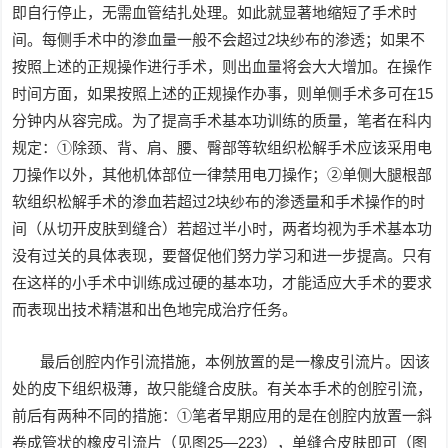
即自行停止，无需血管结扎处理。如此就显著地缩短了手术时
间。每侧手术中的渗血量一般不会超过2块纱布的渗透；如果不
按照上述的正规操作进行手术，则出血量将会大大增加。在操作
时间方面，如果按照上述的正规操作办事，则单侧手术多可在15
分钟内从容完成。为了提高手术基本功训练的质量，笔者在科内
规定：①除颈、背、肩、腰、臀部等软组织松解手术应该采用电
刀操作以外，其他机体部位一律禁用电刀操作；②单侧大腿根部
软组织松解手术的渗血若超过2块纱布的渗透量和手术操作的时
间（从切开皮肤到缝合）若超过半小时，两者均视为手术基本功
没有过关的具体表现，要督促他们努力学习和进一步提高。只有
在这样的小手术中训练成过硬的基本功，才能适应大手术的要求
而表现出技术精湛和出色地完成治疗任务。
最后创腔内作引流措施，本例放置的是一橡皮引流片。因该
处的皮下组织极薄，故只能缝合皮肤。有关本手术的创腔引流，
前后有两种不同的措施：①笔者早期应用的是在创腔内放置一斜
卷成管状的橡皮引流片（见图25—223），单缝合皮肤即可（图