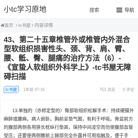
小tc学习原地
搜索
导航
内容详情
tc书屋
首页
43、第二十五章椎管外或椎管内外混合
型软组织损害性头、颈、背、肩、臂、
腰、骶、臀、腿痛的治疗方法（6）-
《宣蛰人软组织外科学上》-tc书屋无障
碍扫描
tc书屋
1年前 07-16
753
浏览
0 评论
13.单独的（亦称定型的）臀部软组织松解手术：持续硬膜外
麻醉或腰麻。病人俯卧。胸前妥垫气圈，有利于呼吸。骨盆前方
的腹部两侧各用狭长枕纵行垫高，保持中间凌空而勿使腹部血管
受压；还要使两侧髂前上棘部完全外露并可用指触及，便于手