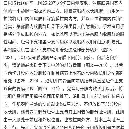
口以取代组织剪（图25-207),将切口内侧皮肤、深筋膜连同其内
侧的一小静脉一起拉向内上方，即暴露股内收长肌腱；再用另一
拉钩将切口内侧皮肤和深筋膜拉向内方，并以止血钳向内作钝性
分离，暴露股内收肌群耻骨下支和坐骨支的附着处。手术者用手
指将外侧皮肤拉向外方。如此就可以清楚地暴露股内收肌群的腱
性组织、耻骨下支和坐骨支的边缘以及股内收肌群上方附着处。
再将股薄肌在耻骨下支中段附着处边缘作部分切开（图25—
208），以圆头骨膜剥离器沿骨膜下向前、向外、向后方向推
离，清楚地暴露耻骨下支中段的部分骨面（图25—209）。以后
向前切开股内收短肌和在耻骨结节上附着的股内收长肌之全部附
着处（图25—210）。沿切开的骨面向前切痕剥离直至耻骨上支
近段的骨膜出现（图25—211）。完全切开股内收长肌以后，将
此肌的腱断面用拇指螺面压紧推开，沿耻骨上支前方向外偏后方
向，作肌腱附着处的切痕剥离约2厘米宽，不但放松了部分股内
收长肌，还暴露了部分耻骨上支与其上附着的部分耻骨肌。此肌
由于大腿处于前屈和外展位置，也被拉向外方，基本上与耻骨上
支平行。先用刀尖切痕分离这个已被切开的股内收长肌骨面附着