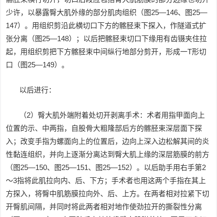
少许，以暴露臀大肌外缘的部分肌肉组织（图25—146、图25—
147）。用组织剪沿此横切口下方的髂胫束下探入，作隧道式扩
张分离（图25—148）；以后把髂胫束切口下缘用有齿镊夹住拉
起，用组织剪把下方髂胫束中间纵行地部分剪开，形成一T形切
口（图25—149）。
以后进行：
（2）臀大肌外端附着处切开剥离手术：术者用指甲面向上
位置的示、中两指，自股骨大粗隆部后方的髂胫束深层面下探
入；改变手指为螺面向上的位置后，边向上深入边松解其间的炎
性黏连组织，并向上逐渐分离达到臀大肌上缘的深层筋膜的前方
（图25—150、图25—151、图25—152）。以后助手用右手第2
～3指将此肌拉向内、后、下方；手术者也用这两个手指在其上
方探入，将臀中肌筋膜拉向外、后、上方。在两者相对拉紧下切
开臀肌间隔，并同时将此两者相对地作使劲拉开的撕裂性分离