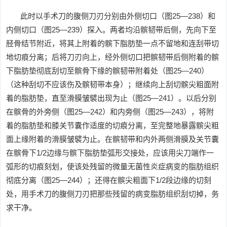
此时以手术刀的腹侧刀刃分别由外侧切口（图25—238）和
内侧切口（图25—239）探入。两者均沿髌韧带后侧，先向下至
胫骨结节附近，将其上附着的髌下脂肪垫一点不留地和连刮带切
地切痕分离；后将刀刃向上，经外侧切口把髌韧带后侧附着的髌
下脂肪垫彻底刮切至髌骨下缘的髌韧带附着处（图25—240）
（这种刮切不应该伤及髌韧带本身）；继续向上刮切髌尖粗面附
着的脂肪垫，直至滑膜皱襞出现为止（图25—241）。以后分别
在髌骨的外旁侧（图25—242）和内旁侧（图25—243），将附
着的脂肪垫和膝关节囊作适度的切痕分离，至完整地暴露髌尖粗
面上缘附着的滑膜皱襞为止。在髌韧带和内外两侧滑膜及关节囊
在髌骨下1/2边缘与髌下脂肪垫弧形交接处，应该用尖刀端作一
弧形的切痕刻划，使该处残留的微量无菌性炎症病变的脂肪组织
彻底分离（图25—244）；还得在髌尖粗面下1/2段边缘的切刻
处，用手术刀的腹侧刀刃把那些残留的病变脂肪组织刮切掉，务
求干净。