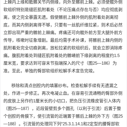
上棘内上缘和骶髂关节内侧缘，向外至髂前上棘。必须使髋外侧
软组织特别是缝匠肌附着处（不论压痛点存在与否）均应彻底剥
离，使之完全暴露无遗。假使髂前上棘外侧的肌附着处剥离彻
底，而其内侧剥离得不够，只要有一丝肌纤维拉紧，则术后必然
立即出现严重的髂前上棘痛。疼痛还可向髋外前方至大腿外前方
传导，咳嗽时征象增剧。最后均需手术补课，将髂前上棘内侧的
肌附着处完全切痕剥离，放松拉紧的软组织后，就会立即消除疼
痛。腹肌附着处到缝匠肌附着处的髂嵴前下缘剥离的程度约1.5
厘米宽，要求达到可容末节指端探入的尺寸（图25—186）为
准。至此，单独的臀部软组织松解手术宣告完竣。
移除和清点创腔内的填塞纱布。检查松解手续有无遗漏之
处，作进一步修正。再次电凝止血。在容易引流通畅的臀部外侧
的皮肤上另作约1厘米长的小切口，把负压引流橡皮管引入体内
（图25—187），近段管壁剪多个圆孔（以利于引流）后置于整
个创腔的骨膜下，使引流管的近端置于髂后上棘的外下方（图25
—188）。引流管的处理同下列“25.3.1.14.1和2定型的腰臀部软