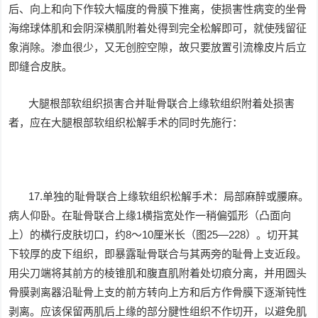
后、向上和向下作较大幅度的骨膜下推离，使损害性病变的坐骨
海绵球体肌和会阴深横肌附着处得到完全松解即可，就使残留征
象消除。渗血很少，又无创腔空隙，故只要放置引流橡皮片后立
即缝合皮肤。
大腿根部软组织损害合并耻骨联合上缘软组织附着处损害
者，应在大腿根部软组织松解手术的同时先施行：
17.单独的耻骨联合上缘软组织松解手术：局部麻醉或腰麻。
病人仰卧。在耻骨联合上缘1横指宽处作一稍偏弧形（凸面向
上）的横行皮肤切口，约8～10厘米长（图25—228）。切开其
下较厚的皮下组织，即暴露耻骨联合与其两旁的耻骨上支近段。
用尖刀端将其前方的棱锥肌和腹直肌附着处切痕分离，并用圆头
骨膜剥离器沿耻骨上支的前方转向上方和后方作骨膜下逐渐钝性
剥离。应该保留两肌后上缘的部分腱性组织不作切开，以避免肌