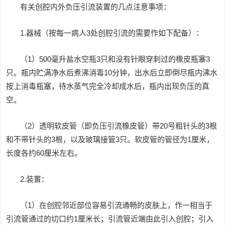
有关创腔内外负压引流装置的几点注意事项：
1.器械（按每一病人3处创腔引流的需要作如下配备）：
（1）500毫升盐水空瓶3只和没有针眼穿刺过的橡皮瓶塞3
只。瓶内贮满净水后煮沸消毒10分钟，出水后立即倒尽瓶内沸水
按上消毒瓶塞，待水蒸气完全冷却成水后，瓶内出现负压的真
空。
（2）透明软皮管（即负压引流橡皮管）带20号粗针头的3根
和不带针头的3根，以及玻璃接管3只。软皮管的管径为1厘米，
长度各约60厘米左右。
2.装置：
（1）在创腔邻近部位容易引流通畅的皮肤上，作一相当于
引流管通过的切口约1厘米长；引流管近端由此引入创腔；引入