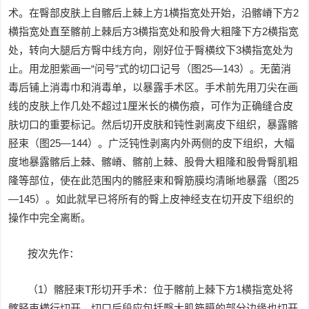
术。在臀部皮肤上自髂后上棘上方1横指宽处开始，沿髂嵴下方2
横指宽处直至髂前上棘后方3横指宽处和股骨大粗隆下方2横指宽
处，转向大腿后方臀中线方向，刚好位于臀横纹下3横指宽处为
止。用龙胆紫画一“问号”式的切口记号（图25—143）。无菌消
毒后铺上消毒巾和消毒单，以暴露手术区。手术前先用刀尖在画
线的皮肤上作几处不超过1厘米长的横伤痕，可作为正确缝合皮
肤切口的重要标记。然后切开皮肤和钝性剥离皮下组织，暴露髂
胫束（图25—144）。广泛钝性剥离内外两侧的皮下组织，大幅
度地暴露髂后上棘、髂嵴、髂前上棘、股骨大粗隆和股骨臀肌粗
隆等部位，使在此范围内的髂胫束和臀筋膜均清晰地暴露（图25
—145）。如此就早已将所有的臀上皮神经支在切开皮下组织的
操作中完全离断。
按次先作：
（1）髂胫束T形切开手术：位于髂前上棘下方1横指宽处将
髂胫束横行切开，切口后段应包括臀大肌筋膜的部分边缘也切开