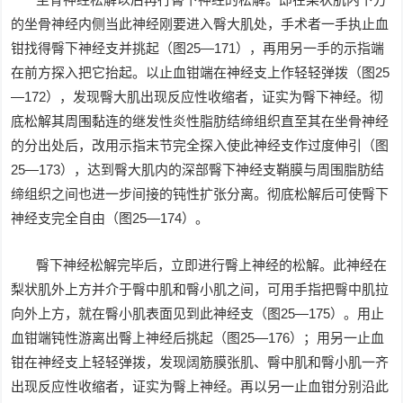
的坐骨神经内侧当此神经刚要进入臀大肌处，手术者一手执止血
钳找得臀下神经支并挑起（图25—171），再用另一手的示指端
在前方探入把它抬起。以止血钳端在神经支上作轻轻弹拨（图25
—172），发现臀大肌出现反应性收缩者，证实为臀下神经。彻
底松解其周围黏连的继发性炎性脂肪结缔组织直至其在坐骨神经
的分出处后，改用示指末节完全探入使此神经支作过度伸引（图
25—173），达到臀大肌内的深部臀下神经支鞘膜与周围脂肪结
缔组织之间也进一步间接的钝性扩张分离。彻底松解后可使臀下
神经支完全自由（图25—174）。
臀下神经松解完毕后，立即进行臀上神经的松解。此神经在
梨状肌外上方并介于臀中肌和臀小肌之间，可用手指把臀中肌拉
向外上方，就在臀小肌表面见到此神经支（图25—175）。用止
血钳端钝性游离出臀上神经后挑起（图25—176）；用另一止血
钳在神经支上轻轻弹拨，发现阔筋膜张肌、臀中肌和臀小肌一齐
出现反应性收缩者，证实为臀上神经。再以另一止血钳分别沿此