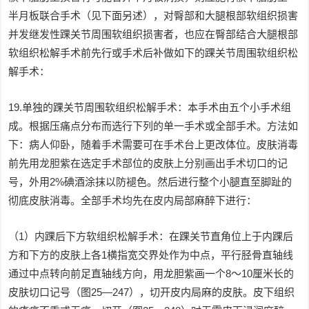
半月板联合手术（见下面另述），对臀部和大腿根部软组织损害
并发继发性踝关节周围软组织损害者，也应在臀部结合大腿根部
软组织松解手术前先行或手术后补做如下的踝关节周围软组织松
解手术：
19.单独的踝关节周围软组织松解手术：本手术由五个小手术组
成。根据压痛点分布而选行下列的单一手术或全部手术。方法如
下：病人仰卧，随着手术需要可在手术台上更改体位。皮肤消毒
前先用龙胆紫在选定手术部位的皮肤上分别画出手术切口的记
号，外用2%碘酒涂抹以防褪色。然后进行整个小腿直至脚趾的
彻底皮肤消毒。全部手术均先在皮内局部麻醉下进行：
（1）内踝后下方软组织松解手术：在踝关节直角位上于内踝后
方和下方的皮肤上各1横指宽交界处作为中点，平行胫骨直轴线
通过中点转向前足直轴线方向，用龙胆紫画一个8～10厘米长的
皮肤切口记号（图25—247），切开皮内局麻的皮肤。皮下组织