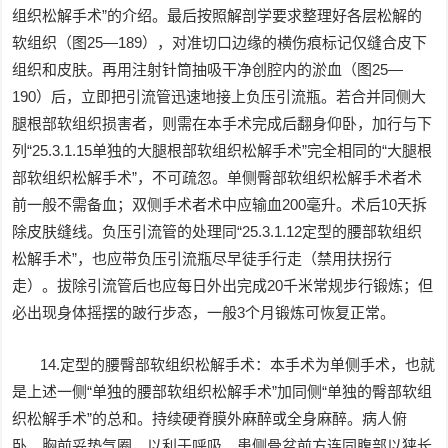
组织松解手术”的介绍。最后按照解剖学要求整理好各层松解的
软组织（图25—189），对准切口边缘的横伤痕标记仅缝合皮下
组织和皮肤。再用注射针筒抽吸干净创腔内的淤血（图25—
190）后，立即把引流管迅速地接上负压引流瓶。若合并同侧大
腿根部软组织损害者，则需在本手术完成后翻身仰卧，加行与下
列“25.3.1.15单独的大腿根部软组织松解手术”完全相同的“大腿根
部软组织松解手术”，不可疏忽。单侧臀部软组织松解手术者术
前一般不需备血；双侧手术者术中应输血200毫升。术后10天拆
除皮肤缝线。负压引流管的处理同“25.3.1.12定型的腰部软组织
松解手术”，也应带负压引流瓶尽早徒手行走（禁用扶拐行
走）。拔除引流管后也应每日外出完成20千米常规步行锻炼；但
必出现身体摇摆的跛行步态，一般3个月锻炼可恢复正常。
14.定型的腰臀部软组织松解手术：本手术为单侧手术，也就
是上述一侧“单独的腰部软组织松解手术”加同侧“单独的臀部软组
织松解手术”的总和。持续硬脊膜外麻醉或全身麻醉。病人俯
卧，胸前妥垫气圈，以利于呼吸。患侧骨盆前方连同腹部以狭长