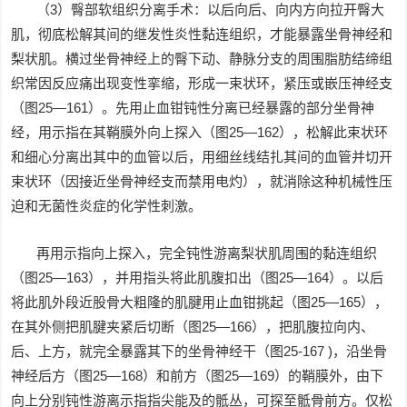
（3）臀部软组织分离手术：以后向后、向内方向拉开臀大
肌，彻底松解其间的继发性炎性黏连组织，才能暴露坐骨神经和
梨状肌。横过坐骨神经上的臀下动、静脉分支的周围脂肪结缔组
织常因反应痛出现变性挛缩，形成一束状环，紧压或嵌压神经支
（图25—161）。先用止血钳钝性分离已经暴露的部分坐骨神
经，用示指在其鞘膜外向上探入（图25—162），松解此束状环
和细心分离出其中的血管以后，用细丝线结扎其间的血管并切开
束状环（因接近坐骨神经支而禁用电灼），就消除这种机械性压
迫和无菌性炎症的化学性刺激。
再用示指向上探入，完全钝性游离梨状肌周围的黏连组织
（图25—163），并用指头将此肌腹扣出（图25—164）。以后
将此肌外段近股骨大粗隆的肌腱用止血钳挑起（图25—165），
在其外侧把肌腱夹紧后切断（图25—166），把肌腹拉向内、
后、上方，就完全暴露其下的坐骨神经干（图25-167 )，沿坐骨
神经后方（图25—168）和前方（图25—169）的鞘膜外，由下
向上分别钝性游离示指指尖能及的骶丛，可探至骶骨前方。仅松