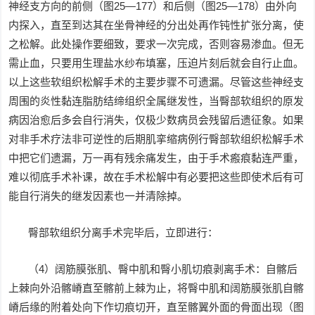
神经支方向的前侧（图25—177）和后侧（图25—178）由外向
内探入，直至到达其在坐骨神经的分出处再作钝性扩张分离，使
之松解。此处操作要细致，要求一次完成，否则容易渗血。但无
需止血，只要用生理盐水纱布填塞，压迫片刻后就会自行止血。
以上这些软组织松解手术的主要步骤不可遗漏。尽管这些神经支
周围的炎性黏连脂肪结缔组织全属继发性，当臀部软组织的原发
病因治愈后多会自行消失，仅极少数病员会残留后遗征象。如果
对非手术疗法非可逆性的后期肌挛缩病例行臀部软组织松解手术
中把它们遗漏，万一再有残余痛发生，由于手术瘢痕黏连严重，
难以彻底手术补课，故在手术松解中有必要把这些即使术后有可
能自行消失的继发因素也一并清除掉。
臀部软组织分离手术完毕后，立即进行：
（4）阔筋膜张肌、臀中肌和臀小肌切痕剥离手术：自髂后
上棘向外沿髂嵴直至髂前上棘为止，将臀中肌和阔筋膜张肌自髂
嵴后缘的附着处向下作切痕切开，直至髂翼外面的骨面出现（图