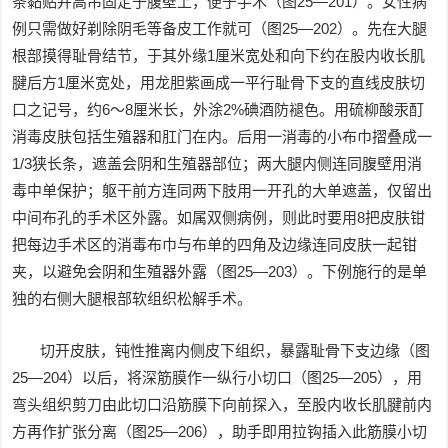
条黏贴并高吊固定于腹壁上，便于手术（图25—201）。女性病
例只需做好剃除阴毛等备皮工作就可（图25—202）。先在大腿
根部摸得耻骨结节，于其外缘1厘米宽处和向下约在股内收长肌
腱后方1厘米宽处，用龙胆紫画成一平行耻骨下支的直线皮肤切
口之记号，约6～8厘米长，外涂2%碘酒防褪色。用硫柳酸汞酊
消毒皮肤包括生殖器和肛门在内。后用一消毒的小布巾摺叠成一
1/3狭长条，遮盖会阴和生殖器部位；两大腿内侧连同腹壁用消
毒中单保护；躯干前方连同两下肢用一开孔的大单遮盖，仅留出
中间布孔的手术区外露。如属双侧病例，则此时要用8把皮肤钳
把每边手术区的消毒布巾与布单的四角及边缘连同皮肤一起钳
夹，以避免会阴和生殖器外露（图25—203）。下例施行的是单
独的右侧大腿根部软组织松解手术。
切开皮肤，钝性推离内侧皮下组织，暴露耻骨下支边缘（图
25—204）以后，将深筋膜作一纵行小切口（图25—205），用
弯头组织剪刀由此切口沿筋膜下向前探入，至股内收长肌腱前内
方再作扩张分离（图25—206），助手即用拉钩插入此筋膜小切