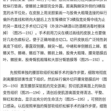
枕纵行垫高，使髂前上棘部完全外露。距离胸棘突外侧约3横指
宽的水平位处，在皮肤上用龙胆紫画一与股骨大粗隆连接的纵行
偏外的直线和转向大腿后上方至臀横纹下3横指宽处臀中线为止
的另一直线之手术切口记号（外涂2%碘酒以防酒精消毒时擦抹
掉）（图25—191）。手术前用刀尖在横过画线的皮肤上也要做
好几处伤痕标记，便于正确地缝合切口。切开皮肤后广泛钝性剥
离皮下组织，暴露双侧腰，棘突～骶。中嵴和单侧髂后上棘、骶
髂关节、髂嵴、髂后下棘、髂前上棘、股骨大粗隆、腰背筋膜后
叶、髂胫束、股骨臀肌粗隆和大部分臀筋膜等（图25—192）。
先按照单独的腰部软组织松解手术的操作步骤，细致地彻底
剥离腰部损害性皮下组织，然后纵行偏外切开腰背筋膜后叶（图
25—193）直至腰部深层肌的完全游离；剪切肌游离面上的缺血
变性组织（图25—194），清创后使肌游离面变得清洁、平整、
鲜红和渗血，显示出充分的生命活力（图25—195），可预防创
口感染。以后按照单独的臀部软组织松解手术的操作步骤，细致