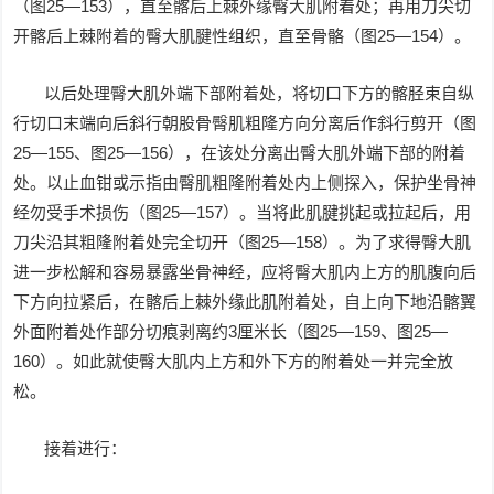
（图25—153），直至髂后上棘外缘臀大肌附着处；再用刀尖切
开髂后上棘附着的臀大肌腱性组织，直至骨骼（图25—154）。
以后处理臀大肌外端下部附着处，将切口下方的髂胫束自纵
行切口末端向后斜行朝股骨臀肌粗隆方向分离后作斜行剪开（图
25—155、图25—156），在该处分离出臀大肌外端下部的附着
处。以止血钳或示指由臀肌粗隆附着处内上侧探入，保护坐骨神
经勿受手术损伤（图25—157）。当将此肌腱挑起或拉起后，用
刀尖沿其粗隆附着处完全切开（图25—158）。为了求得臀大肌
进一步松解和容易暴露坐骨神经，应将臀大肌内上方的肌腹向后
下方向拉紧后，在髂后上棘外缘此肌附着处，自上向下地沿髂翼
外面附着处作部分切痕剥离约3厘米长（图25—159、图25—
160）。如此就使臀大肌内上方和外下方的附着处一并完全放
松。
接着进行：