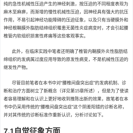
纯的急性机械性压迫产生的神经刺激，按压迫的不同程度表现为
麻木至麻痹，而渐增的慢性机械性压迫，因神经具有强大的抗压
作用，不易引起神经功能障碍的压迫征象，以及只有当硬膜外和
神经根鞘膜外脂肪结缔组织罹患无菌性炎症病变时，才会引起腰
椎管内软组织损害性疼痛等这些客观事实。
此外，在临床实践中笔者还明确了椎管内鞘膜外炎性脂肪结
缔组织的发病属过度应用导致的原发性病变，不是机械性压迫的
继发性产物。
尽管目前笔者在本书中对“腰椎间盘突出症”的发病机制、诊
断和治疗方面树立了新概念（详见第15章所述），但是为了使读
者容易理解和在认识上更好地收到推陈出新的效果，故笔者在本
书中仍采用传统的“腰椎间盘突出症”这个阴差阳错的诊断名称，
并对其传统的诊断标准作重新认识，分析讨论如下。
7.1自觉征象方面