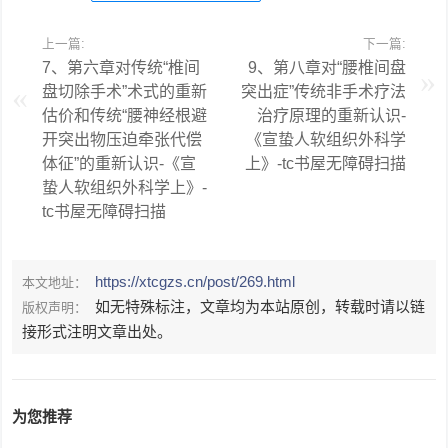
上一篇:
下一篇:
7、第六章对传统“椎间
9、第八章对“腰椎间盘
盘切除手术”术式的重新
突出症”传统非手术疗法
估价和传统“腰神经根避
治疗原理的重新认识-
开突出物压迫牵张代偿
《宣蛰人软组织外科学
体征”的重新认识-《宣
上》-tc书屋无障碍扫描
蛰人软组织外科学上》-
tc书屋无障碍扫描
https://xtcgzs.cn/post/269.html
本文地址：
如无特殊标注，文章均为本站原创，转载时请以链
版权声明：
接形式注明文章出处。
为您推荐