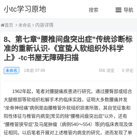
小tc学习原地
搜索
导航
内容详情
未命名
首页
8、第七章“腰椎间盘突出症”传统诊断标
准的重新认识-《宣蛰人软组织外科学
上》-tc书屋无障碍扫描
未命名
1年前 07-09
556
浏览
0 评论
1962年起，笔者对腰腿痛疾患进行研究。通过腰臀部或结合
大腿根部等软组织松解手术的临床实践，证明大多数腰痛并发
“坐骨神经痛”病例是由腰椎管外软组织损害所致，其自觉征象和
阳性体征与椎管内病变[常见的除“腰椎间盘突出症”以外，还有
“腰椎管狭窄症”及马尾肿瘤（病例540～554）等]的临床表现及体
征相同。以后笔者开展对上述椎管内病变的研究，进而发现了单