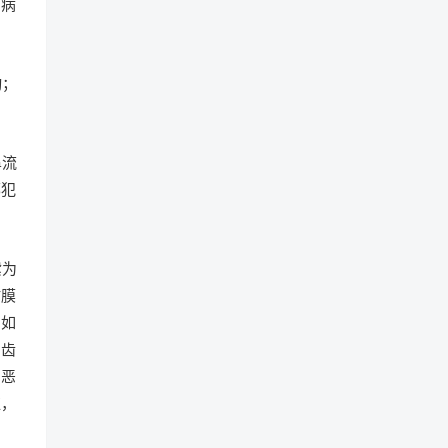
为病
动；
鼻流
邪犯
紫为
黏膜
肿如
；齿
、恶
红，