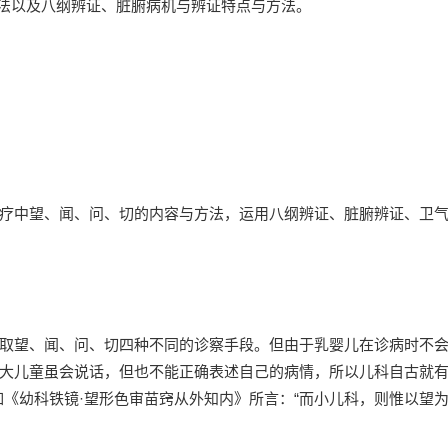
方法以及八纲辨证、脏腑病机与辨证特点与方法。
疗中望、闻、问、切的内容与方法，运用八纲辨证、脏腑辨证、卫
取望、闻、问、切四种不同的诊察手段。但由于乳婴儿在诊病时不
大儿童虽会说话，但也不能正确表述自己的病情，所以儿科自古就有
如《幼科铁镜·望形色审苗窍从外知内》所言：“而小儿科，则惟以望