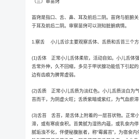
（三）审苗窍
苖窍是指口、舌、鼻、耳及前后二阴。苗窍与脏腑关
于耳及前后二阴。审察苗窍可以测知脏腑病情。
1.察舌 小儿舌诊主要观察舌体、舌质和舌苔三个
(1)舌体 正常小儿舌体柔软，活动自如。小儿舌
舌常外伸，久不回缩，多见于甲状腺功能低下引起的
边有齿痕为脾胃虚弱。
(2)舌质 正常小儿舌质为淡红色。小儿舌质淡白
苔而干，为阴虚火旺；舌质紫暗或紫红，为气血瘀滞
(3)舌苔 舌苔，是舌体上附着的一层苔状物。正
滞，或有寒痰食积。苔黄腻为湿热内蕴，或乳食内停
腻垢浊不化，伴便秘腹胀者，称“霉酱苔”，为宿食