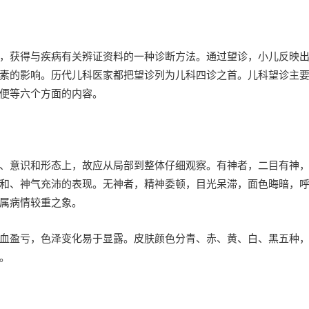
，获得与疾病有关辨证资料的一种诊断方法。通过望诊，小儿反映
素的影响。历代儿科医家都把望诊列为儿科四诊之首。儿科望诊主
便等六个方面的内容。
、意识和形态上，故应从局部到整体仔细观察。有神者，二目有神
和、神气充沛的表现。无神者，精神委顿，目光呆滞，面色晦暗，
属病情较重之象。
血盈亏，色泽变化易于显露。皮肤颜色分青、赤、黄、白、黑五种
。