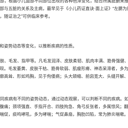
颏部，根据小儿面部不同部位出现的各种色泽变化，结合所属脏腑来
部与五脏的关系及主病，最早见于《小儿药证直诀·面上证》“左腮为
，随证治之”可供临床参考。
和姿势动态等变化，以推断疾病的性质。
肌肤、毛发、指甲等。凡毛发润泽、皮肤柔韧、肌肉丰满、筋骨强健
现。毛发萎黄、皮肤干枯、筋骨软弱、肌瘦形瘠、神态呆滞者，多
廓高耸、形如鸡胸，见于佝偻病；头大颌缩、前囟宽大、头缝开解
不同疾病有不同的姿势动态，通过动态观察，可以判断不同的疾病。
腹痛；颈项强直、手指开合、四肢拘急、角弓反张者，多属惊风；
喘促，痰鸣哮吼，多为哮喘；气促鼻扇，胸肋凹陷，常为肺炎喘嗽