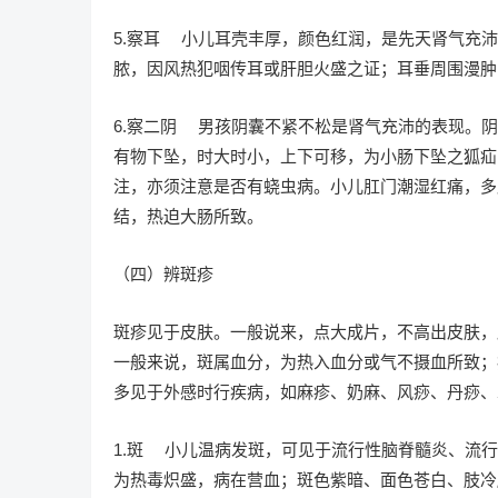
5.察耳 小儿耳壳丰厚，颜色红润，是先天肾气充
脓，因风热犯咽传耳或肝胆火盛之证；耳垂周围漫肿
6.察二阴 男孩阴囊不紧不松是肾气充沛的表现。
有物下坠，时大时小，上下可移，为小肠下坠之狐疝
注，亦须注意是否有蛲虫病。小儿肛门潮湿红痛，多
结，热迫大肠所致。
（四）辨斑疹
斑疹见于皮肤。一般说来，点大成片，不高出皮肤，
一般来说，斑属血分，为热入血分或气不摄血所致；
多见于外感时行疾病，如麻疹、奶麻、风痧、丹痧、
1.斑 小儿温病发斑，可见于流行性脑脊髓炎、流
为热毒炽盛，病在营血；斑色紫暗、面色苍白、肢冷