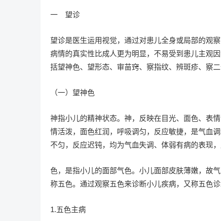
一 望诊
望诊是医生运用视觉，通过对患儿全身或局部的观察
病情的真实性比成人更为明显，不易受到患儿主观因
括望神色、望形态、审苗窍、察指纹、辨斑疹、察二
（一）望神色
神指小儿的精神状态。神，反映在目光、面色、表情
情活泼，面色红润，呼吸调匀，反应敏捷，是气血调
不匀，反应迟钝，均为气血失调、体弱有病的表现，
色，是指小儿的面部气色。小儿面部皮肤薄嫩，故气
称五色。通过观察五色来诊断小儿疾病，又称五色诊
1.五色主病