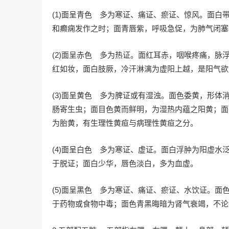
(1)面呈青色 多为寒证、痛证、瘀证、惊风。面
和癫痫发作之时；面青唇紫，呼吸急促，为肺气闭塞
(2)面呈赤色 多为热证。面红耳赤，咽喉疼痛，
红如妆，面白肢厥，冷汗淋漓为虚阳上越，是阳气欲
(3)面呈黄色 多为脾证或有湿浊。面色委黄，形
肠寄生虫；面目色黄而鲜明，为湿热内蕴之阳黄；面
为胎黄，有生理性黄疸与病理性黄疸之分。
(4)面呈白色 多为寒证、虚证。面白浮肿为阳虚
于脱证；面白少华，唇色淡白，多为血虚。
(5)面呈黑色 多为寒证、痛证、瘀证、水饮证。
于药物或食物中毒；面色青黑晦暗为肾气衰竭，不论