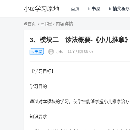
小tc学习原地
首页
tc书屋
tc抽奖程
内容详情
tc书屋
首页
3、模块二 诊法概要-《小儿推拿》
tc书屋
小tc
11个月前 09-07
【学习目标】
学习目的
通过对本模块的学习，使学生能够掌握小儿推拿治疗
知识要求