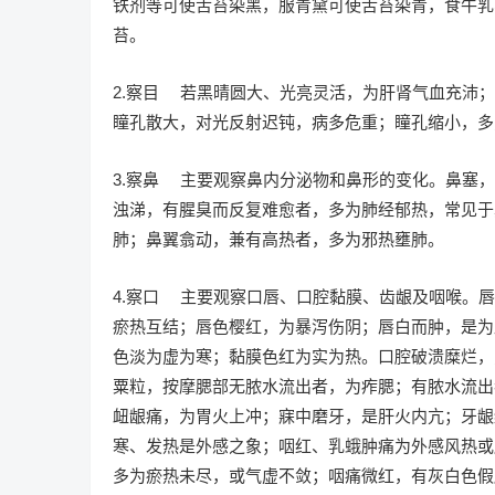
铁剂等可使舌苔染黑，服青黛可使舌苔染青，食牛乳
苔。
2.察目 若黑晴圆大、光亮灵活，为肝肾气血充沛
瞳孔散大，对光反射迟钝，病多危重；瞳孔缩小，多
3.察鼻 主要观察鼻内分泌物和鼻形的变化。鼻塞
浊涕，有腥臭而反复难愈者，多为肺经郁热，常见于
肺；鼻翼翕动，兼有高热者，多为邪热壅肺。
4.察口 主要观察口唇、口腔黏膜、齿龈及咽喉。
瘀热互结；唇色樱红，为暴泻伤阴；唇白而肿，是为
色淡为虚为寒；黏膜色红为实为热。口腔破溃糜烂，
粟粒，按摩腮部无脓水流出者，为痄腮；有脓水流出
衄龈痛，为胃火上冲；寐中磨牙，是肝火内亢；牙龈
寒、发热是外感之象；咽红、乳蛾肿痛为外感风热或
多为瘀热未尽，或气虚不敛；咽痛微红，有灰白色假