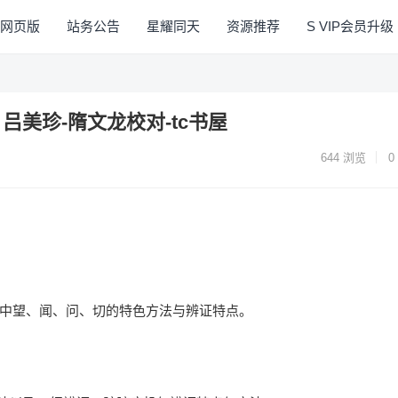
序网页版
站务公告
星耀同天
资源推荐
S VIP会员升级
吕美珍-隋文龙校对-tc书屋
644
浏览
0
中望、闻、问、切的特色方法与辨证特点。