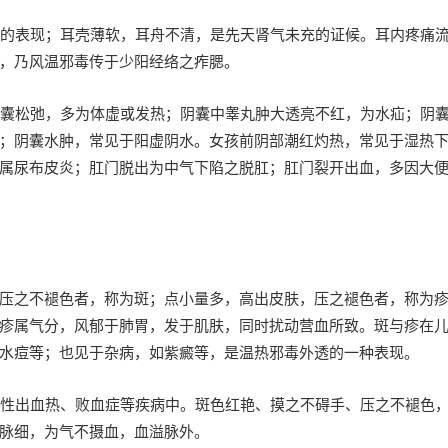
沛的表现；耳壳薄软，耳舟不清，是先天肾气未充的证候。耳内疼痛
，乃风温邪毒传于少阳经络之痄腮。
阴囊松弛，多为体虚或发热；阴囊中睾丸肿大透亮不红，为水疝；阴
；阴囊水肿，常见于阳虚阴水。女孩前阴部潮红灼热，常见于湿热
属尿布皮炎；肛门脱出为中气下陷之脱肛；肛门裂开出血，多因大
压之不褪色者，称为斑；点小量多，高出皮肤，压之褪色者，称为
疹属气分，风郁于肺胃，发于肌肤，同时扰动营血所致。斑与疹在
水痘等；也见于杂病，如紫癜等，是温热邪毒外透的一种表现。
行性出血热、败血症等疾病中。斑色红艳、摸之不碍手、压之不褪色
脉细，为气不摄血，血溢脉外。