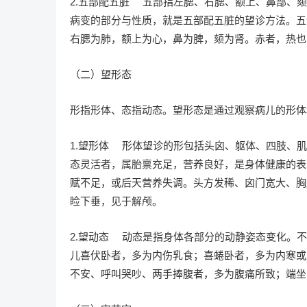
2.五部配五脏 五部指左腮、右腮、额上、鼻部、
病变的部分与性质，就是五部配五脏的望诊方法。五
右腮为肺，额上为心，鼻为脾，颏为肾。赤者，热也
（二）望形态
形指形体、态指动态。望形态是通过观察病儿的形体
1.望形体 形体望诊的形包括头囟、躯体、四肢、
态灵活者，属胎禀充足，营养良好，是身体健康的表
赋不足，或后天营养失调。头方发稀、囟门宽大、胸
睑下垂，见于解颅。
2.望动态 动态是指身体各部分的动静姿态变化。
儿喜伏卧者，多为内伤乳食；喜蜷卧者，多为内寒或
不安、呼叫哭吵、两手捧腹者，多为腹痛所致；端坐