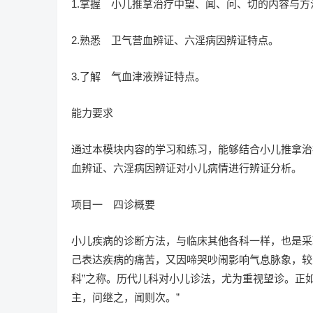
1.掌握 小儿推拿治疗中望、闻、问、切的内容与
2.熟悉 卫气营血辨证、六淫病因辨证特点。
3.了解 气血津液辨证特点。
能力要求
通过本模块内容的学习和练习，能够结合小儿推拿治
血辨证、六淫病因辨证对小儿病情进行辨证分析。
项目一 四诊概要
小儿疾病的诊断方法，与临床其他各科一样，也是采
己表达疾病的痛苦，又因啼哭吵闹影响气息脉象，较
科”之称。历代儿科对小儿诊法，尤为重视望诊。正
主，问继之，闻则次。”