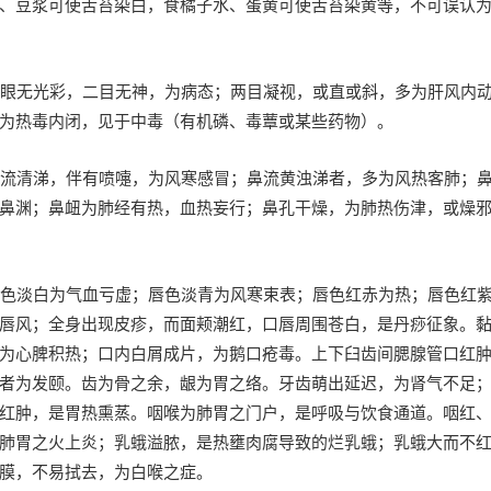
、豆浆可使舌苔染白，食橘子水、蛋黄可使舌苔染黄等，不可误认
；眼无光彩，二目无神，为病态；两目凝视，或直或斜，多为肝风内
为热毒内闭，见于中毒（有机磷、毒蕈或某些药物）。
，流清涕，伴有喷嚏，为风寒感冒；鼻流黄浊涕者，多为风热客肺；
鼻渊；鼻衄为肺经有热，血热妄行；鼻孔干燥，为肺热伤津，或燥
唇色淡白为气血亏虚；唇色淡青为风寒束表；唇色红赤为热；唇色红
唇风；全身出现皮疹，而面颊潮红，口唇周围苍白，是丹痧征象。
为心脾积热；口内白屑成片，为鹅口疮毒。上下臼齿间腮腺管口红
者为发颐。齿为骨之余，龈为胃之络。牙齿萌出延迟，为肾气不足
红肿，是胃热熏蒸。咽喉为肺胃之门户，是呼吸与饮食通道。咽红
肺胃之火上炎；乳蛾溢脓，是热壅肉腐导致的烂乳蛾；乳蛾大而不
膜，不易拭去，为白喉之症。