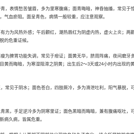
白带青，表情愁苦皱眉，多为里寒腹痛；面青晦暗，神昏抽搐，常见于
，气血瘀阻。面呈青色，病情一般较重，应注意观察。
脉浮有力为风热外感；午后颧红，潮热唇红为阴虚内热，虚火上炎；两
脱的危重证候。
体消瘦为脾胃功能失调，常见于疳证；面黄无华，脐周阵痛，夜间磨牙
目黄而晦暗，为寒湿阻滞之阴黄；出生后2～3天或24小时内出现的
水泛，常见于阴水；面色苍白，四肢厥冷，多为滑泄吐利，阳气暴脱，
面色青黑，手足逆冷多为阴寒里证；面色黑暗而晦暗，兼有腹痛呕吐，
新病久病，皆属危重。